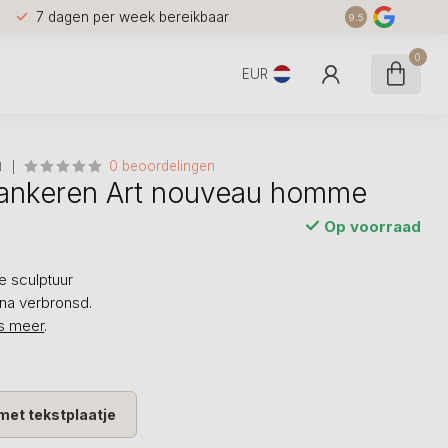
7 dagen per week bereikbaar
9.5
0
EUR
0 beoordelingen
N
Tankeren Art nouveau homme
Op voorraad
 sculptuur
rna verbronsd.
s meer
.
met tekstplaatje