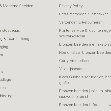
 & Moderne Beelden
Privacy Policy
Betaalmethoden Kunstpakket
Verzenden & Retourneren
unstcadeaus
Klantenservice & Klachtenregel
Webwinkelkeur
g & Teambuilding
Bronzen beelden met tekstplaa
eging
Hoe ontstaan bronzen beelde
en
Corry Ammerlaan
n
Valentijnscadeaus
ns
Klaas Gubbels schilderijen, be
collage
grafiek
azen
Bronzen beelden jubileum, afs
biedingen
nieuwe toekomst
Bronzen beelden liefde en huw