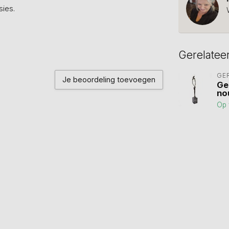
ies.
Gerelatee
GE
Je beoordeling toevoegen
Ge
no
Op 