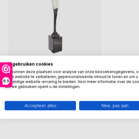
Wij gebruiken cookies
GER VAN TANKEREN
Beeld Art nouveau homme
We kunnen deze plaatsen voor analyse van onze bezoekersgegevens, 
onze website te verbeteren, gepersonaliseerde inhoud te tonen en om u
Art nouveau homme sculptuur
9,5
geweldige website-ervaring te bieden. Voor meer informatie over de co
Tin legering en hierna verbronsd.
die we gebruiken opent u de instellingen.
Hoogte 45 cm
€195,00
Op voorraad
Accepteer alles
Nee, pas aan
Vergelijk