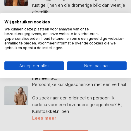
rustige lijnen en die dromerige blik: dan weet je
eigenlijk
Lees meer
Wij gebruiken cookies
Welke titel hoort bij het afstuderen?
We kunnen deze plaatsen voor analyse van onze
bezoekersgegevens, om onze website te verbeteren,
Bij Kunstpakket.nl vinden we het belangrijk dat
gepersonaliseerde inhoud te tonen en om u een geweldige website-
elk geslaagd- of afstudeerbeeld een
ervaring te bieden. Voor meer informatie over de cookies die we
gebruiken opent u de instellingen.
persoonlijk tintje krijgt. Een tekstplaatje maakt
het cadeau extra
Lees meer
Accepteer alles
Nee, pas aan
Waarom klanten Kunstpakket.nl waarderen
met een 9.5
Persoonlijke kunstgeschenken met een verhaal
Op zoek naar een origineel en persoonlijk
cadeau voor een bijzondere gelegenheid? Bij
Kunstpakket.nl ben
Lees meer