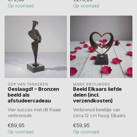
toewijding. Als...
Op voorraad
Op voorraad
GER VAN TANKEREN
MARK BROUWERS
Geslaagd! – Bronzen
Beeld Elkaars liefde
beeld als
delen (incl.
afstudeercadeau
verzendkosten)
Vier succes met dit fraaie
Verbronsd beeldje van
verbronsde
circa 12 cm hoog. Elkaars
afstudeerbeeld (19 cm),
liefde delen.
€89,95
€59,95
eerst gegoten in t...
Mooie symboliek ...
Op voorraad
Op voorraad