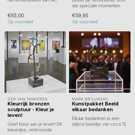
getiteld 'Hart voor elkaar'.
die speciale momenten
...
waar woorden
€65,00
€59,95
tekortschieten, bi...
Op voorraad
Op voorraad
GER VAN TANKEREN
MARK BROUWERS
Kleurrijk bronzen
Kunstpakket Beeld
sculptuur - Kleur je
elkaar bedanken
leven!
Elkaar bedanken is een
Geef kleur aan je leven! Dit
stijlvol beeldje van circa 12
kleurrijke, verbronsde
cm, gegoten in tin en