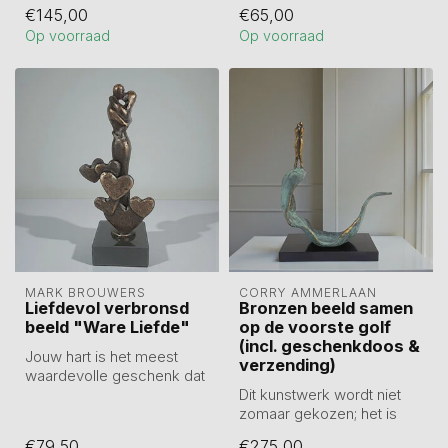
kunstwerk van 31 cm hoog
daarn...
€145,00
€65,00
vie...
Op voorraad
Op voorraad
MARK BROUWERS
CORRY AMMERLAAN
Liefdevol verbronsd
Bronzen beeld samen
beeld "Ware Liefde"
op de voorste golf
(incl. geschenkdoos &
Jouw hart is het meest
verzending)
waardevolle geschenk dat
iemand ooit kan krijgen.
Dit kunstwerk wordt niet
Liefdev...
zomaar gekozen; het is
een symbool van
€79,50
€275,00