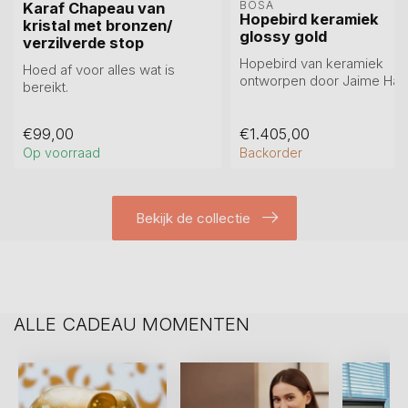
BOSA 
Karaf Chapeau van
Hopebird keramiek
kristal met bronzen/
glossy gold
verzilverde stop
Hopebird van keramiek
Hoed af voor alles wat is
ontworpen door Jaime Ha
bereikt.
voor het Italiaanse merk Bo
Zwaar verzilverde/verbronsde
...
karaf stop
€99,00
€1.405,00
Kar...
Op voorraad
Backorder
Bekijk de collectie
ALLE CADEAU MOMENTEN