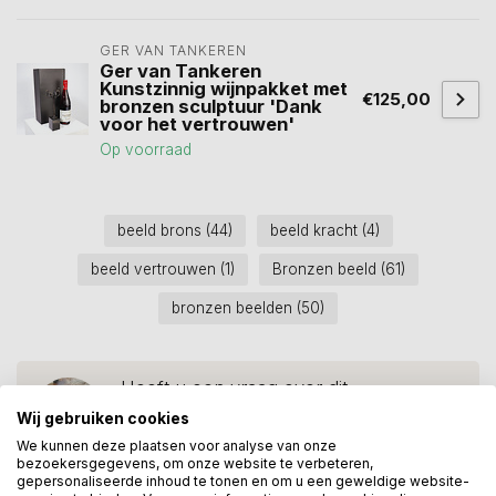
GER VAN TANKEREN
Ger van Tankeren
Kunstzinnig wijnpakket met
€125,00
bronzen sculptuur 'Dank
voor het vertrouwen'
Op voorraad
beeld brons
(44)
beeld kracht
(4)
beeld vertrouwen
(1)
Bronzen beeld
(61)
bronzen beelden
(50)
Heeft u een vraag over dit
kunstcadeau?
Wij gebruiken cookies
Wij assisteren u graag via 06-23643267
We kunnen deze plaatsen voor analyse van onze
bezoekersgegevens, om onze website te verbeteren,
gepersonaliseerde inhoud te tonen en om u een geweldige website-