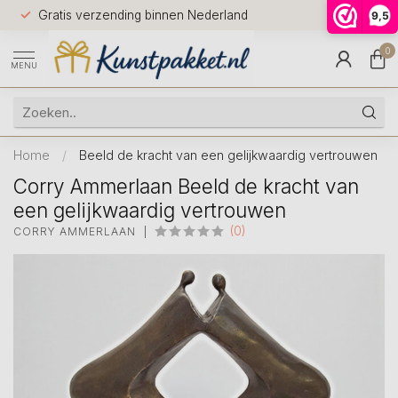
Voor 12.0
Gratis verzending binnen Nederland
9,5
9.5
huis
0
MENU
Home
/
Beeld de kracht van een gelijkwaardig vertrouwen
Corry Ammerlaan Beeld de kracht van
een gelijkwaardig vertrouwen
(0)
CORRY AMMERLAAN