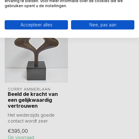
ervaring te bieden. Voor meer informatie over de cookies die we
gebruiken opent u de instellingen.
Recent bekeken
Accepteer alles
Nee, pas aan
CORRY AMMERLAAN
Beeld de kracht van
een gelijkwaardig
vertrouwen
Het wederzijds goede
contact wordt zeer
gewaardeerd. Het geeft
€395,00
vertrouwen in de ...
Op voorraad