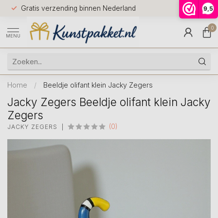
Voor 12.0
Gratis verzending binnen Nederland
9,5
9.5
huis
0
MENU
Home
/
Beeldje olifant klein Jacky Zegers
Jacky Zegers Beeldje olifant klein Jacky
Zegers
(0)
JACKY ZEGERS