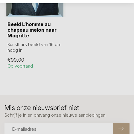
Beeld L’homme au
chapeau melon naar
Magritte
Kunsthars beeld van 16 cm
hoog in
geschenkverpakking. Dit
€99,00
portret van de man met...
Op voorraad
Mis onze nieuwsbrief niet
Schrijf je in en ontvang onze nieuwe aanbiedingen