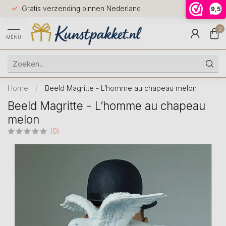
Voor 12.0
Gratis verzending binnen Nederland
9,5
9.5
huis
0
MENU
Home
/
Beeld Magritte - L’homme au chapeau melon
Beeld Magritte - L’homme au chapeau
melon
(0)