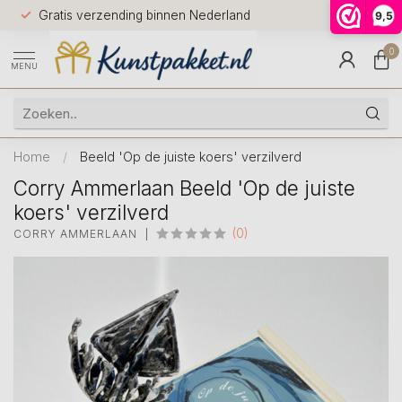
Voor 12.0
Gratis verzending binnen Nederland
9,5
9.5
huis
0
MENU
Home
/
Beeld 'Op de juiste koers' verzilverd
Corry Ammerlaan Beeld 'Op de juiste
koers' verzilverd
(0)
CORRY AMMERLAAN