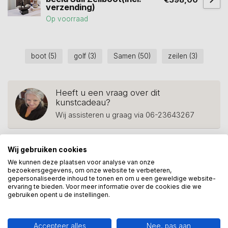
verzending)
Op voorraad
boot
(5)
golf
(3)
Samen
(50)
zeilen
(3)
Heeft u een vraag over dit
kunstcadeau?
Wij assisteren u graag via 06-23643267
Wij gebruiken cookies
Recent bekeken
We kunnen deze plaatsen voor analyse van onze
bezoekersgegevens, om onze website te verbeteren,
gepersonaliseerde inhoud te tonen en om u een geweldige website-
ervaring te bieden. Voor meer informatie over de cookies die we
gebruiken opent u de instellingen.
Accepteer alles
Nee, pas aan