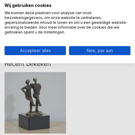
Wij gebruiken cookies
We kunnen deze plaatsen voor analyse van onze
bezoekersgegevens, om onze website te verbeteren,
gepersonaliseerde inhoud te tonen en om u een geweldige website-
Heeft u een vraag over dit
ervaring te bieden. Voor meer informatie over de cookies die we
kunstcadeau?
gebruiken opent u de instellingen.
Wij assisteren u graag via 06-23643267
Accepteer alles
Nee, pas aan
Recent bekeken