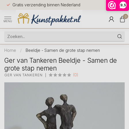
Voor 12.0
Gratis verzending binnen Nederland
9,5
9.5
huis
0
MENU
Home
/
Beeldje - Samen de grote stap nemen
Ger van Tankeren Beeldje - Samen de
grote stap nemen
(0)
GER VAN TANKEREN