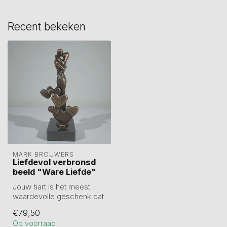
Recent bekeken
MARK BROUWERS
Liefdevol verbronsd
beeld "Ware Liefde"
Jouw hart is het meest
waardevolle geschenk dat
iemand ooit kan krijgen.
€79,50
Liefdev...
Op voorraad