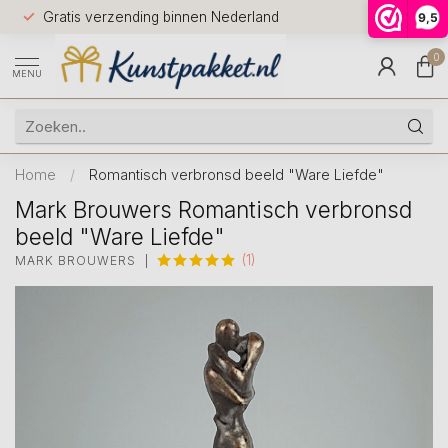
Voor 12.0
Gratis verzending binnen Nederland
9,5
9.5
huis
0
MENU
Home
/
Romantisch verbronsd beeld "Ware Liefde"
Mark Brouwers Romantisch verbronsd
beeld "Ware Liefde"
(1)
MARK BROUWERS