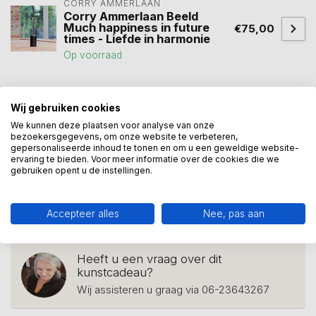
CORRY AMMERLAAN
Corry Ammerlaan Beeld
Much happiness in future
€75,00
times - Liefde in harmonie
Op voorraad
beeld liefde
(26)
beeld ware liefde
(1)
bruiloft
(11)
Wij gebruiken cookies
We kunnen deze plaatsen voor analyse van onze
huwelijk cadeau
(1)
liefdevol
(1)
romantiek
(2)
bezoekersgegevens, om onze website te verbeteren,
gepersonaliseerde inhoud te tonen en om u een geweldige website-
romantisch
(2)
ervaring te bieden. Voor meer informatie over de cookies die we
gebruiken opent u de instellingen.
verbronsd beeld liefde Mark Brouwers beeld liefde cadeau
huwelijksgeschenk bruiloft cadeau huwelijksjubileum
geschenk handgemaakt kunstwerk personaliseerbaar beeld
gratis verzending NL
(1)
Accepteer alles
Nee, pas aan
Heeft u een vraag over dit
kunstcadeau?
Wij assisteren u graag via 06-23643267