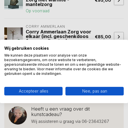
€95,00
mantelzorg
Op voorraad
CORRY AMMERLAAN
Corry Ammerlaan Zorg voor
elkaar (incl. geschenkdoos
€85,00
& verzendkosten)
Op voorraad
Wij gebruiken cookies
We kunnen deze plaatsen voor analyse van onze
bezoekersgegevens, om onze website te verbeteren,
gepersonaliseerde inhoud te tonen en om u een geweldige website-
elkaar
(5)
ouderen
(1)
verpleging
(2)
welzijn
(1)
ervaring te bieden. Voor meer informatie over de cookies die we
gebruiken opent u de instellingen.
ziekenhuis
(9)
zorg beeld
(1)
zorg personeel
(9)
zorg voor elkaar
(7)
Accepteer alles
Nee, pas aan
Heeft u een vraag over dit
kunstcadeau?
Wij assisteren u graag via 06-23643267