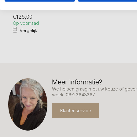
Fraai verbronsd beeld van 27 cm hoog
incl. sokkel. Dit is de gouden versie.
Ve...
€125,00
Op voorraad
Vergelijk
Meer informatie?
We helpen graag met uw keuze of geven 
week: 06-23643267
Klantenservice