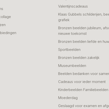
n
Valentijnscadeaus
ns
Klaas Gubbels schilderijen, be
collage
grafiek
azen
Bronzen beelden jubileum, afs
biedingen
nieuwe toekomst
Bronzen beelden liefde en huw
Sportbeelden
Bronzen beelden zakelijk
Museumbeelden
Beelden bedanken voor same
Cadeaus voor ieder moment
Kinderbeelden Familiebeelden
Moederdag
Geslaagd voor examen en afg