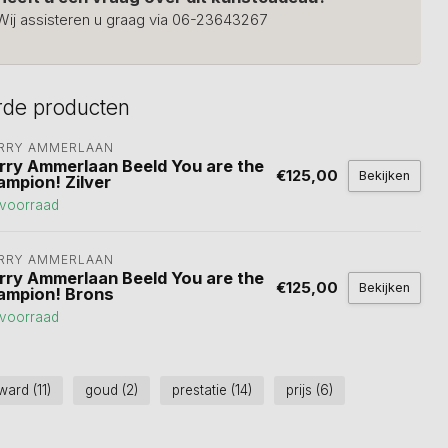
Wij assisteren u graag via 06-23643267
rde producten
RRY AMMERLAAN
rry Ammerlaan Beeld You are the
€125,00
Bekijken
ampion! Zilver
voorraad
RRY AMMERLAAN
rry Ammerlaan Beeld You are the
€125,00
Bekijken
ampion! Brons
voorraad
ward
(11)
goud
(2)
prestatie
(14)
prijs
(6)