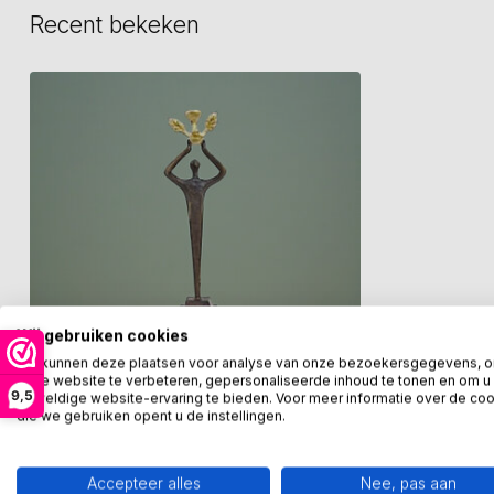
Recent bekeken
Wij gebruiken cookies
We kunnen deze plaatsen voor analyse van onze bezoekersgegevens, 
onze website te verbeteren, gepersonaliseerde inhoud te tonen en om u
9,5
geweldige website-ervaring te bieden. Voor meer informatie over de co
die we gebruiken opent u de instellingen.
CORRY AMMERLAAN
Beeld You are the champion!
Goud
Accepteer alles
Nee, pas aan