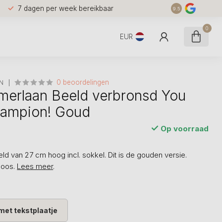
7 dagen per week bereikbaar
9.5
0
EUR
0 beoordelingen
N
merlaan Beeld verbronsd You
hampion! Goud
Op voorraad
ld van 27 cm hoog incl. sokkel. Dit is de gouden versie.
doos.
Lees meer
.
met tekstplaatje