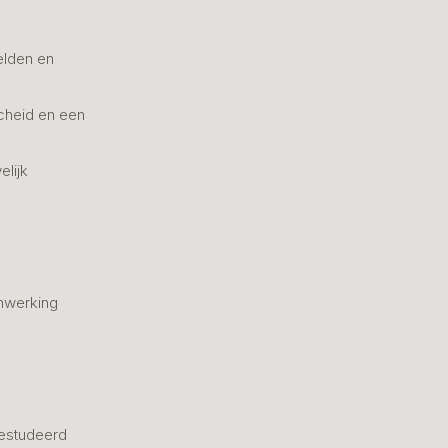
elden en
cheid en een
elijk
nwerking
estudeerd