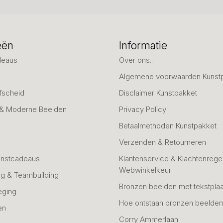
eën
Informatie
deaus
Over ons..
Algemene voorwaarden Kunst
fscheid
Disclaimer Kunstpakket
 & Moderne Beelden
Privacy Policy
Betaalmethoden Kunstpakket
Verzenden & Retourneren
unstcadeaus
Klantenservice & Klachtenregel
Webwinkelkeur
g & Teambuilding
Bronzen beelden met tekstplaa
eging
Hoe ontstaan bronzen beelde
en
Corry Ammerlaan