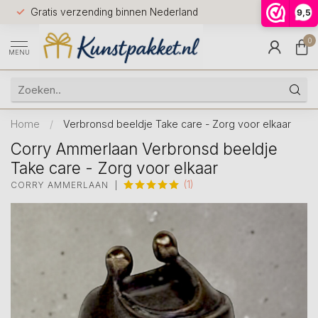
Voor 12.0
Gratis verzending binnen Nederland
9,5
9.5
huis
0
MENU
Home
/
Verbronsd beeldje Take care - Zorg voor elkaar
Corry Ammerlaan Verbronsd beeldje
Take care - Zorg voor elkaar
(1)
CORRY AMMERLAAN