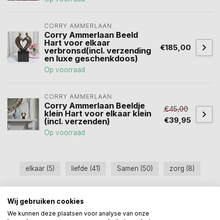
CORRY AMMERLAAN
Corry Ammerlaan Beeld
Hart voor elkaar
€185,00
verbronsd(incl. verzending
en luxe geschenkdoos)
Op voorraad
CORRY AMMERLAAN
Corry Ammerlaan Beeldje
€45,00
klein Hart voor elkaar klein
€39,95
(incl. verzenden)
Op voorraad
elkaar
(5)
liefde
(41)
Samen
(50)
zorg
(8)
Wij gebruiken cookies
Heeft u een vraag over dit
kunstcadeau?
We kunnen deze plaatsen voor analyse van onze