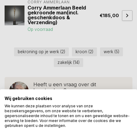
CORRY AMMERLAAN
Corry Ammerlaan Beeld
gekroonde man(incl.
€185,00
geschenkdoos &
Verzending)
Op voorraad
bekroning op je werk
(2)
kroon
(2)
werk
(5)
zakelijk
(14)
Heeft u een vraag over dit
kunstcadeau?
Wij assisteren u graag via 06-23643267
Wij gebruiken cookies
We kunnen deze plaatsen voor analyse van onze
bezoekersgegevens, om onze website te verbeteren,
gepersonaliseerde inhoud te tonen en om u een geweldige website-
ervaring te bieden. Voor meer informatie over de cookies die we
Recent bekeken
gebruiken opent u de instellingen.