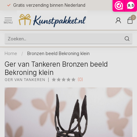
Voor 12.0
Gratis verzending binnen Nederland
9,5
9.5
huis
0
MENU
Home
/
Bronzen beeld Bekroning klein
Ger van Tankeren Bronzen beeld
Bekroning klein
(0)
GER VAN TANKEREN