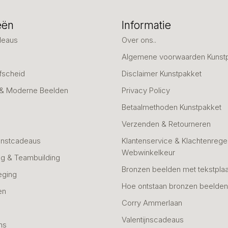
eën
Informatie
deaus
Over ons..
Algemene voorwaarden Kunst
fscheid
Disclaimer Kunstpakket
 & Moderne Beelden
Privacy Policy
Betaalmethoden Kunstpakket
Verzenden & Retourneren
unstcadeaus
Klantenservice & Klachtenregel
Webwinkelkeur
g & Teambuilding
Bronzen beelden met tekstplaa
eging
Hoe ontstaan bronzen beelde
en
Corry Ammerlaan
n
Valentijnscadeaus
ns