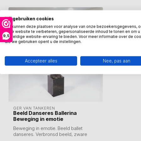
Wij gebruiken cookies
We kunnen deze plaatsen voor analyse van onze bezoekersgegevens, 
onze website te verbeteren, gepersonaliseerde inhoud te tonen en om u
9,5
geweldige website-ervaring te bieden. Voor meer informatie over de co
die we gebruiken opent u de instellingen.
Accepteer alles
Nee, pas aan
GER VAN TANKEREN
Beeld Danseres Ballerina
Beweging in emotie
Beweging in emotie. Beeld ballet
danseres. Verbronsd beeld, zware
kwaliteit.