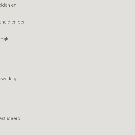
elden en
cheid en een
elijk
nwerking
estudeerd