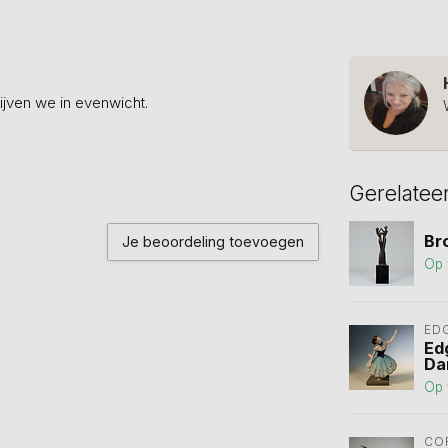
jven we in evenwicht.
Gerelatee
Br
Je beoordeling toevoegen
Op 
ED
Ed
Da
Op 
CO