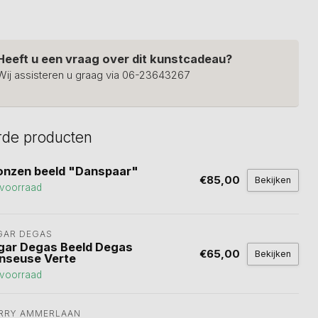
Heeft u een vraag over dit kunstcadeau?
Wij assisteren u graag via 06-23643267
rde producten
onzen beeld "Danspaar"
€85,00
Bekijken
voorraad
GAR DEGAS
gar Degas Beeld Degas
€65,00
Bekijken
nseuse Verte
voorraad
RRY AMMERLAAN