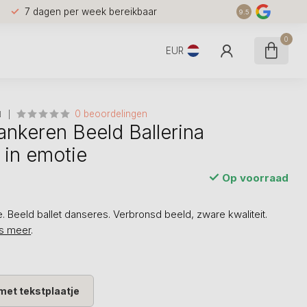
7 dagen per week bereikbaar
9.5
0
EUR
0 beoordelingen
N
ankeren Beeld Ballerina
in emotie
Op voorraad
. Beeld ballet danseres. Verbronsd beeld, zware kwaliteit.
s meer
.
met tekstplaatje