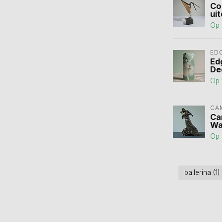
Co
ui
Op 
ED
Ed
De
Op 
CA
Ca
Wa
Op 
ballerina
(1)