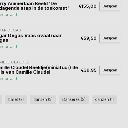
rry Ammerlaan Beeld 'De
€155,00
Bekijken
tdagende stap in de toekomst'
voorraad
GAR DEGAS
gar Degas Vaas ovaal naar
€59,50
Bekijken
gas
voorraad
MILLE CLAUDEL
mille Claudel Beeldje(miniatuur) de
€39,95
Bekijken
ls van Camille Claudel
voorraad
ballet
(2)
dansen
(3)
Danseres
(2)
danzen
(1)