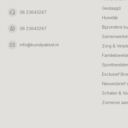
Geslaagd
06 23643267
Huwelijk
Bijzondere k
06 23643267
Samenwerkin
info@kunstpakket.nl
Zorg & Verpl
Familiebeeld
Sportbeelde
Exclusief Bro
Nieuwsbrief 
Schalen & V
Zomerse aan