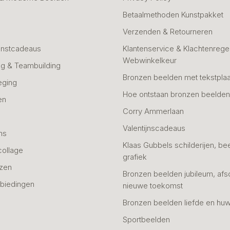
Betaalmethoden Kunstpakket
Verzenden & Retourneren
unstcadeaus
Klantenservice & Klachtenregel
Webwinkelkeur
g & Teambuilding
Bronzen beelden met tekstplaa
eging
Hoe ontstaan bronzen beelde
en
Corry Ammerlaan
n
Valentijnscadeaus
ns
Klaas Gubbels schilderijen, be
collage
grafiek
azen
Bronzen beelden jubileum, afs
biedingen
nieuwe toekomst
Bronzen beelden liefde en huw
Sportbeelden