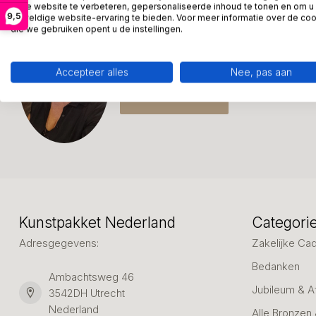
onze website te verbeteren, gepersonaliseerde inhoud te tonen en om u
9,5
geweldige website-ervaring te bieden. Voor meer informatie over de co
Meer informatie?
die we gebruiken opent u de instellingen.
We helpen graag met uw keuze of geven 
week: 06-23643267
Accepteer alles
Nee, pas aan
Klantenservice
Kunstpakket Nederland
Categori
Adresgegevens:
Zakelijke Ca
Bedanken
Ambachtsweg 46
Jubileum & A
3542DH Utrecht
Nederland
Alle Bronzen