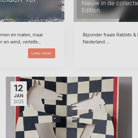
Nieuw in de collecti
Edition
ormen en maten, maar
Bijzonder fraaie Rabbits &
en wind, vertelle...
Nederland. ...
Lees meer
12
JAN
2025