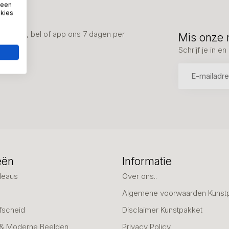
 een
okies
advies, bel of app ons 7 dagen per
Mis onze 
Schrijf je in 
eën
Informatie
deaus
Over ons..
Algemene voorwaarden Kunst
fscheid
Disclaimer Kunstpakket
 & Moderne Beelden
Privacy Policy