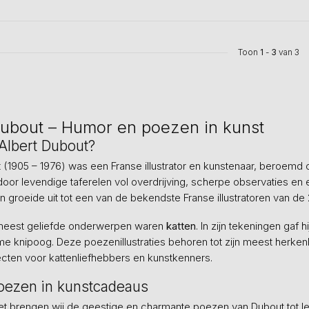
Toon
1
-
3
van 3
Dubout – Humor en poezen in kunst
Albert Dubout?
 (1905 – 1976) was een Franse illustrator en kunstenaar, beroemd 
or levendige taferelen vol overdrijving, scherpe observaties en ee
 en groeide uit tot een van de bekendste Franse illustratoren van d
 meest geliefde onderwerpen waren
katten
. In zijn tekeningen gaf 
 knipoog. Deze poezenillustraties behoren tot zijn meest herkenb
cten voor kattenliefhebbers en kunstkenners.
oezen in kunstcadeaus
et brengen wij de geestige en charmante poezen van Dubout tot lev