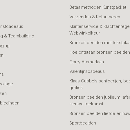
Betaalmethoden Kunstpakket
Verzenden & Retourneren
unstcadeaus
Klantenservice & Klachtenregel
Webwinkelkeur
g & Teambuilding
Bronzen beelden met tekstplaa
eging
Hoe ontstaan bronzen beelde
en
Corry Ammerlaan
n
Valentijnscadeaus
ns
Klaas Gubbels schilderijen, be
collage
grafiek
azen
Bronzen beelden jubileum, afs
biedingen
nieuwe toekomst
Bronzen beelden liefde en huw
Sportbeelden