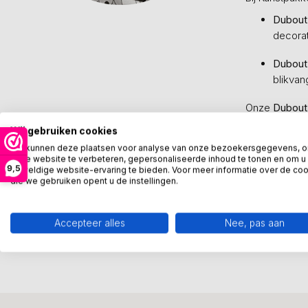
Dubout
decorat
Dubout
blikvang
Onze
Dubout
van bijzonder
Wij gebruiken cookies
Hoogwa
We kunnen deze plaatsen voor analyse van onze bezoekersgegevens, 
onze website te verbeteren, gepersonaliseerde inhoud te tonen en om u
9,5
geweldige website-ervaring te bieden. Voor meer informatie over de co
Humoris
die we gebruiken opent u de instellingen.
Perfec
Accepteer alles
Nee, pas aan
Een
Dubout 