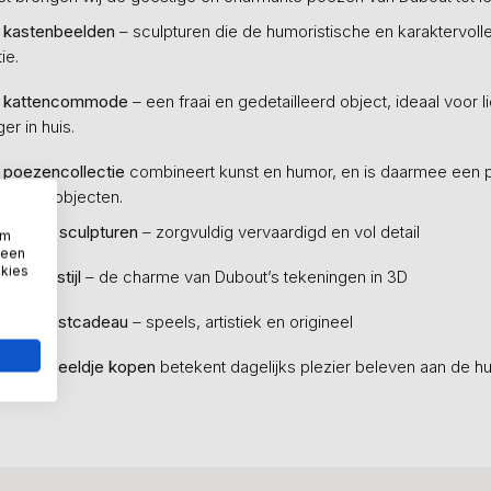
 kastenbeelden
– sculpturen die de humoristische en karaktervoll
ie.
 kattencommode
– een fraai en gedetailleerd object, ideaal voor
er in huis.
 poezencollectie
combineert kunst en humor, en is daarmee een p
e kunstobjecten.
ardige sculpturen
– zorgvuldig vervaardigd en vol detail
om
 een
okies
tische stijl
– de charme van Dubout’s tekeningen in 3D
t als kunstcadeau
– speels, artistiek en origineel
poezenbeeldje kopen
betekent dagelijks plezier beleven aan de hu