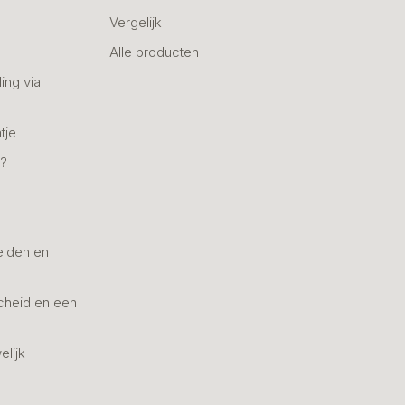
Vergelijk
Alle producten
ing via
tje
n?
elden en
cheid en een
elijk