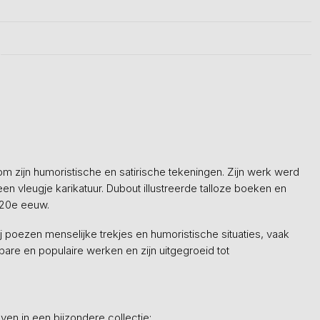
om zijn humoristische en satirische tekeningen. Zijn werk werd
n vleugje karikatuur. Dubout illustreerde talloze boeken en
e 20e eeuw.
hij poezen menselijke trekjes en humoristische situaties, vaak
are en populaire werken en zijn uitgegroeid tot
en in een bijzondere collectie: