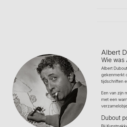
Albert 
Wie was 
Albert Dubout
gekenmerkt do
tijdschriften
Een van zijn
met een warme
verzamelobje
Dubout p
Bij Kunstpakk