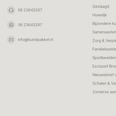
Geslaagd
06 23643267
Huwelijk
Bijzondere k
06 23643267
Samenwerkin
info@kunstpakket.nl
Zorg & Verpl
Familiebeeld
Sportbeelde
Exclusief Bro
Nieuwsbrief 
Schalen & V
Zomerse aan