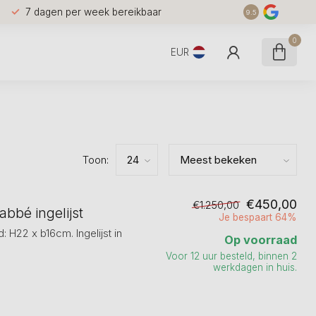
7 dagen per week bereikbaar
9.5
0
EUR
Toon:
€450,00
€1.250,00
abbé ingelijst
Je bespaart 64%
 H22 x b16cm. Ingelijst in
Op voorraad
Voor 12 uur besteld, binnen 2
werkdagen in huis.