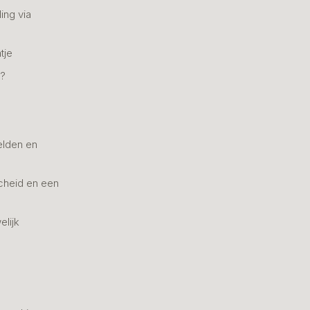
ing via
tje
n?
elden en
cheid en een
elijk