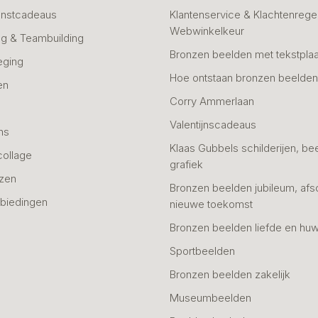
unstcadeaus
Klantenservice & Klachtenregel
Webwinkelkeur
g & Teambuilding
Bronzen beelden met tekstplaa
eging
Hoe ontstaan bronzen beelde
en
Corry Ammerlaan
n
Valentijnscadeaus
ns
Klaas Gubbels schilderijen, be
collage
grafiek
azen
Bronzen beelden jubileum, afs
biedingen
nieuwe toekomst
Bronzen beelden liefde en huw
Sportbeelden
Bronzen beelden zakelijk
Museumbeelden