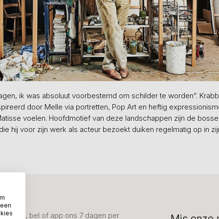
agen, ik was absoluut voorbestemd om schilder te worden”. Krabbé’
ireerd door Melle via portretten, Pop Art en heftig expressionism
atisse voelen. Hoofdmotief van deze landschappen zijn de bossen 
die hij voor zijn werk als acteur bezoekt duiken regelmatig op in zi
om
 een
okies
advies, bel of app ons 7 dagen per
Mis onze 