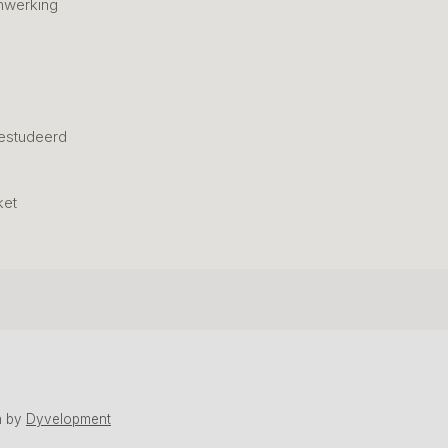
nwerking
estudeerd
ket
n
by
Dyvelopment