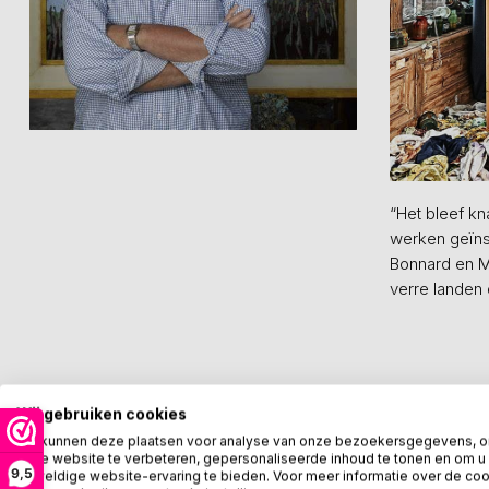
“Het bleef kn
werken geïnsp
Bonnard en M
verre landen 
Wij gebruiken cookies
We kunnen deze plaatsen voor analyse van onze bezoekersgegevens, 
Meer informatie?
onze website te verbeteren, gepersonaliseerde inhoud te tonen en om u
9,5
geweldige website-ervaring te bieden. Voor meer informatie over de co
We helpen graag met uw keuze of geven 