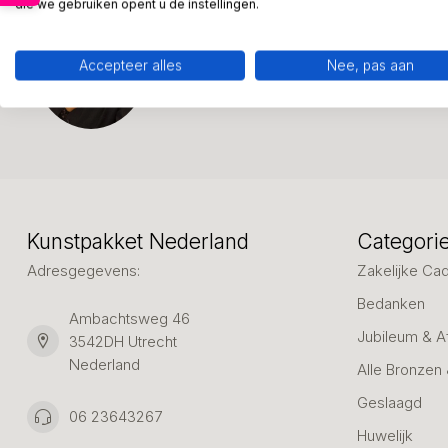
die we gebruiken opent u de instellingen.
week: 06-23643267
Klantenservice
Accepteer alles
Nee, pas aan
Kunstpakket Nederland
Categori
Adresgegevens:
Zakelijke Ca
Bedanken
Ambachtsweg 46
Jubileum & A
3542DH Utrecht
Nederland
Alle Bronzen
Geslaagd
06 23643267
Huwelijk