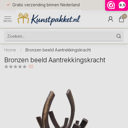
Voor 12.0
Gratis verzending binnen Nederland
9,5
9.5
huis
0
MENU
Home
/
Bronzen beeld Aantrekkingskracht
Bronzen beeld Aantrekkingskracht
(0)