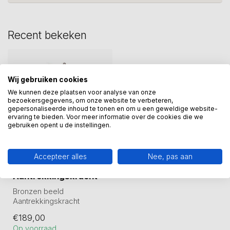
Recent bekeken
Wij gebruiken cookies
We kunnen deze plaatsen voor analyse van onze
bezoekersgegevens, om onze website te verbeteren,
gepersonaliseerde inhoud te tonen en om u een geweldige website-
ervaring te bieden. Voor meer informatie over de cookies die we
gebruiken opent u de instellingen.
Accepteer alles
Nee, pas aan
Bronzen beeld
Aantrekkingskracht
Bronzen beeld
Aantrekkingskracht
Sculptuur gemaakt van een
€189,00
tinlegering en daarn...
Op voorraad