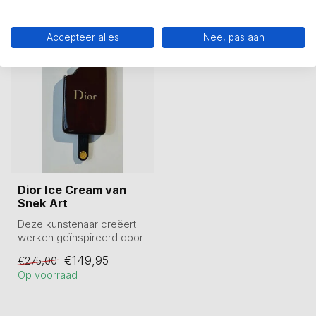
Recent bekeken
Accepteer alles
Nee, pas aan
-45%
Dior Ice Cream van
Snek Art
Deze kunstenaar creëert
werken geïnspireerd door
Pop Art. Zijn glinsterende
€149,95
€275,00
ijsj...
Op voorraad