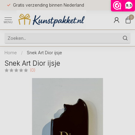
Voor 12.0
Gratis verzending binnen Nederland
9,5
9.5
huis
0
MENU
Home
/
Snek Art Dior ijsje
Snek Art Dior ijsje
(0)