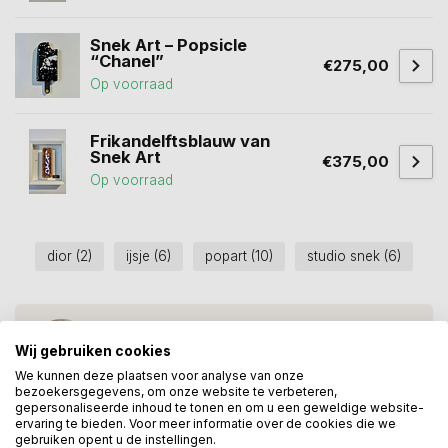
Snek Art – Popsicle
“Chanel”
€275,00
Op voorraad
Frikandelftsblauw van
Snek Art
€375,00
Op voorraad
dior
(2)
ijsje
(6)
popart
(10)
studio snek
(6)
Heeft u een vraag over dit
kunstcadeau?
Wij gebruiken cookies
Wij assisteren u graag via 06-23643267
We kunnen deze plaatsen voor analyse van onze
bezoekersgegevens, om onze website te verbeteren,
gepersonaliseerde inhoud te tonen en om u een geweldige website-
ervaring te bieden. Voor meer informatie over de cookies die we
gebruiken opent u de instellingen.