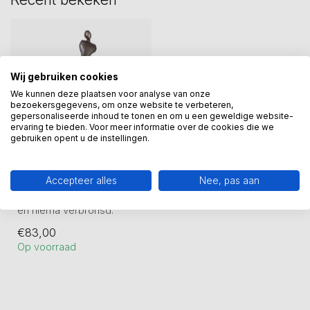
Wij gebruiken cookies
We kunnen deze plaatsen voor analyse van onze
bezoekersgegevens, om onze website te verbeteren,
gepersonaliseerde inhoud te tonen en om u een geweldige website-
ervaring te bieden. Voor meer informatie over de cookies die we
gebruiken opent u de instellingen.
Beeld Curve
Accepteer alles
Nee, pas aan
Curve beeld. Tin gegoten
en hierna verbronsd.
MA00703SB
€83,00
26 cm
Op voorraad