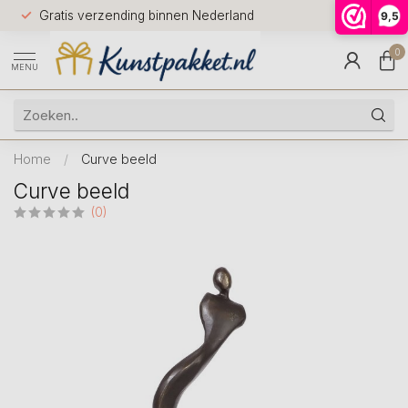
Voor 12.0
Gratis verzending binnen Nederland
9,5
9.5
huis
0
MENU
Home
/
Curve beeld
Curve beeld
(0)