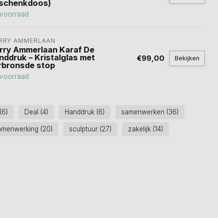
schenkdoos)
voorraad
RRY AMMERLAAN
rry Ammerlaan Karaf De
nddruk – Kristalglas met
€99,00
Bekijken
rbronsde stop
voorraad
(6)
Deal
(4)
Handdruk
(6)
samenwerken
(36)
amenwerking
(20)
sculptuur
(27)
zakelijk
(14)