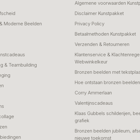
Algemene voorwaarden Kunst
fscheid
Disclaimer Kunstpakket
 & Moderne Beelden
Privacy Policy
Betaalmethoden Kunstpakket
Verzenden & Retourneren
unstcadeaus
Klantenservice & Klachtenregel
Webwinkelkeur
g & Teambuilding
Bronzen beelden met tekstplaa
eging
Hoe ontstaan bronzen beelde
en
Corry Ammerlaan
n
Valentijnscadeaus
ns
Klaas Gubbels schilderijen, be
collage
grafiek
azen
Bronzen beelden jubileum, afs
biedingen
nieuwe toekomst