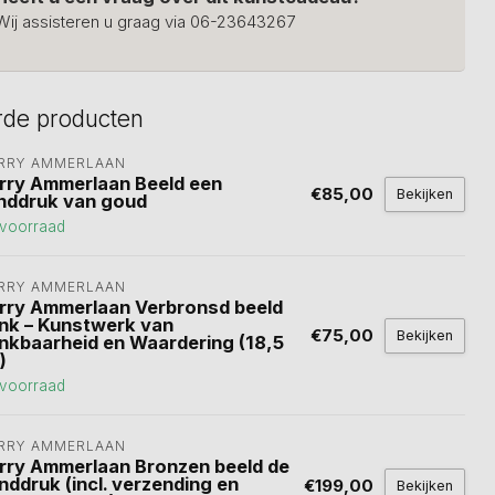
Wij assisteren u graag via 06-23643267
rde producten
RRY AMMERLAAN
rry Ammerlaan Beeld een
€85,00
Bekijken
nddruk van goud
voorraad
RRY AMMERLAAN
rry Ammerlaan Verbronsd beeld
nk – Kunstwerk van
€75,00
Bekijken
nkbaarheid en Waardering (18,5
)
voorraad
RRY AMMERLAAN
rry Ammerlaan Bronzen beeld de
nddruk (incl. verzending en
€199,00
Bekijken