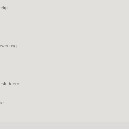
elijk
nwerking
estudeerd
ket