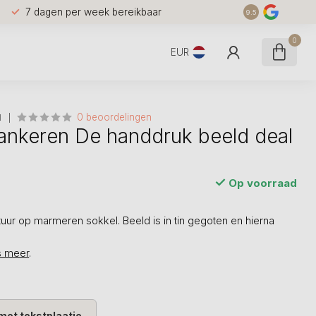
7 dagen per week bereikbaar
9.5
0
EUR
0 beoordelingen
N
ankeren De handdruk beeld deal
Op voorraad
uur op marmeren sokkel. Beeld is in tin gegoten en hierna
s meer
.
met tekstplaatje