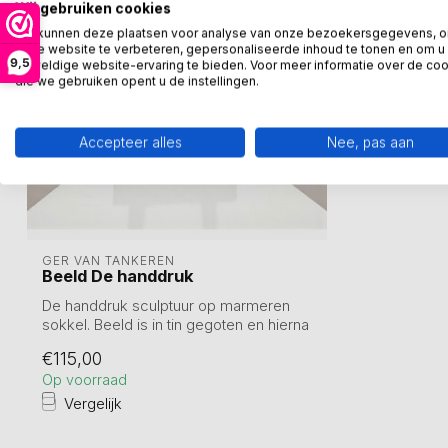
Wij gebruiken cookies
We kunnen deze plaatsen voor analyse van onze bezoekersgegevens, 
onze website te verbeteren, gepersonaliseerde inhoud te tonen en om u
9,5
geweldige website-ervaring te bieden. Voor meer informatie over de co
die we gebruiken opent u de instellingen.
Accepteer alles
Nee, pas aan
GER VAN TANKEREN
Beeld De handdruk
De handdruk sculptuur op marmeren
sokkel. Beeld is in tin gegoten en hierna
verb...
€115,00
Op voorraad
Vergelijk