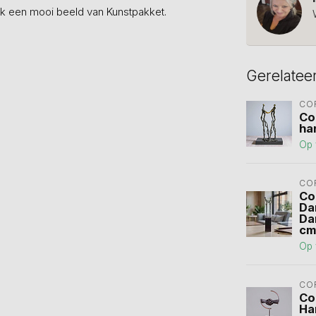
jk een mooi beeld van Kunstpakket.
Gerelatee
CO
Co
ha
Op 
CO
Co
Da
Da
cm
Op 
CO
Co
Ha