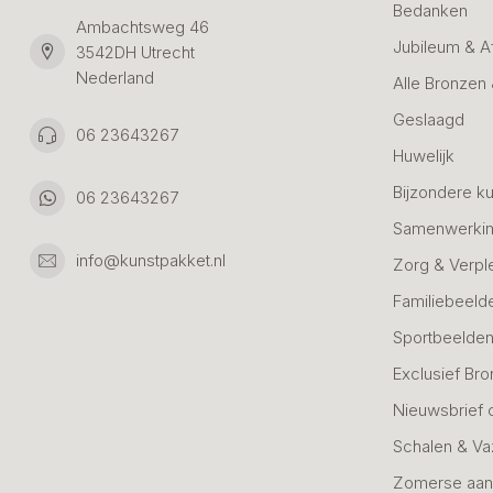
Bedanken
Ambachtsweg 46
Jubileum & A
3542DH Utrecht
Nederland
Alle Bronzen
Geslaagd
06 23643267
Huwelijk
Bijzondere k
06 23643267
Samenwerkin
info@kunstpakket.nl
Zorg & Verpl
Familiebeeld
Sportbeelde
Exclusief Bro
Nieuwsbrief 
Schalen & V
Zomerse aan