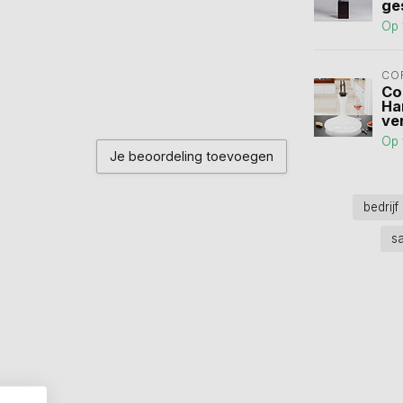
ge
Op 
CO
Co
Ha
ve
Op 
Je beoordeling toevoegen
bedrijf
s