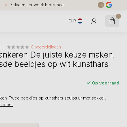
7 dagen per week bereikbaar
9.5
0
EUR
0 beoordelingen
N
ankeren De juiste keuze maken.
sde beeldjes op wit kunsthars
Op voorraad
ken. Twee beeldjes op kunsthars sculptuur met sokkel..
s meer
.