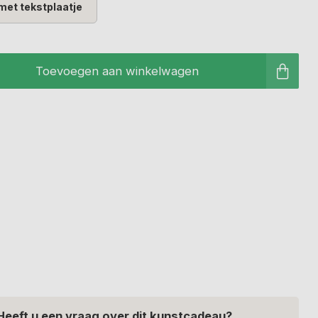
met tekstplaatje
Toevoegen aan winkelwagen
Heeft u een vraag over dit kunstcadeau?