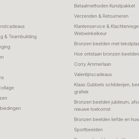
Betaalmethoden Kunstpakket
Verzenden & Retourneren
unstcadeaus
Klantenservice & Klachtenregel
Webwinkelkeur
g & Teambuilding
Bronzen beelden met tekstplaa
eging
Hoe ontstaan bronzen beelde
en
Corry Ammerlaan
n
Valentijnscadeaus
ns
Klaas Gubbels schilderijen, be
collage
grafiek
azen
Bronzen beelden jubileum, afs
biedingen
nieuwe toekomst
Bronzen beelden liefde en huw
Sportbeelden