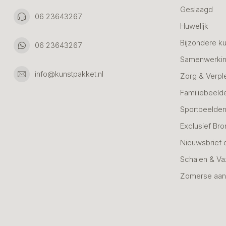
Geslaagd
06 23643267
Huwelijk
Bijzondere k
06 23643267
Samenwerkin
info@kunstpakket.nl
Zorg & Verpl
Familiebeeld
Sportbeelde
Exclusief Bro
Nieuwsbrief 
Schalen & V
Zomerse aan