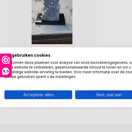
GER VAN TANKEREN
Beeld De juiste keuze maken
Wij gebruiken cookies
We kunnen deze plaatsen voor analyse van onze bezoekersgegevens, 
De juiste keuze maken. Twee beeldjes
onze website te verbeteren, gepersonaliseerde inhoud te tonen en om u
op kunsthars sculptuur met sokkel..
9,5
geweldige website-ervaring te bieden. Voor meer informatie over de co
Hoogte...
die we gebruiken opent u de instellingen.
€235,00
Op voorraad
Vergelijk
Accepteer alles
Nee, pas aan