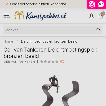
Voor 12.0
Gratis verzending binnen Nederland
9,5
9.5
huis
0
MENU
Home
/
De ontmoetingsplek bronzen beeld
Ger van Tankeren De ontmoetingsplek
bronzen beeld
(0)
GER VAN TANKEREN