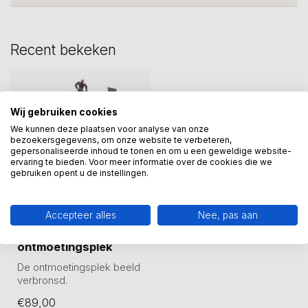
Recent bekeken
Wij gebruiken cookies
We kunnen deze plaatsen voor analyse van onze
bezoekersgegevens, om onze website te verbeteren,
gepersonaliseerde inhoud te tonen en om u een geweldige website-
ervaring te bieden. Voor meer informatie over de cookies die we
gebruiken opent u de instellingen.
Accepteer alles
Nee, pas aan
GER VAN TANKEREN
Beeld De
ontmoetingsplek
De ontmoetingsplek beeld
verbronsd.
30 cm hoog.
€89,00
De poppetjes zijn