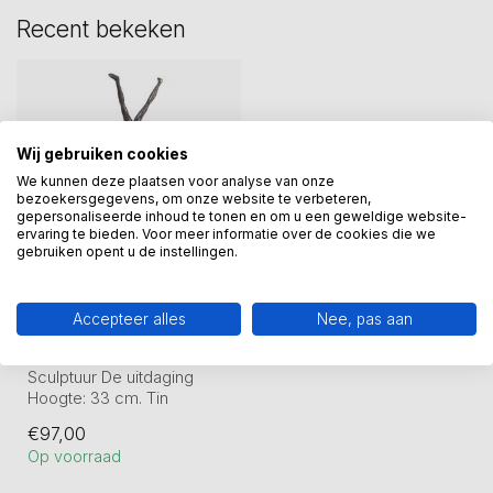
Recent bekeken
Wij gebruiken cookies
We kunnen deze plaatsen voor analyse van onze
bezoekersgegevens, om onze website te verbeteren,
gepersonaliseerde inhoud te tonen en om u een geweldige website-
ervaring te bieden. Voor meer informatie over de cookies die we
gebruiken opent u de instellingen.
GER VAN TANKEREN
Accepteer alles
Nee, pas aan
Bronzen beeld de
uitdaging
Sculptuur De uitdaging
Hoogte: 33 cm. Tin
legering en daarna
€97,00
verbronsd, zware ...
Op voorraad