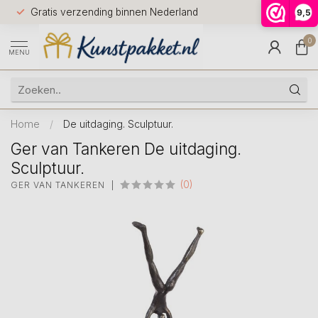
Voor 12.0
Gratis verzending binnen Nederland
9,5
9.5
huis
0
MENU
Home
/
De uitdaging. Sculptuur.
Ger van Tankeren De uitdaging.
Sculptuur.
(0)
GER VAN TANKEREN