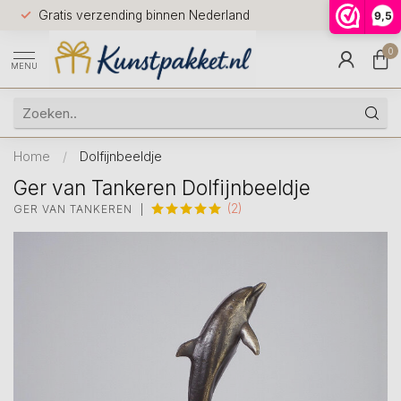
Voor 12.0
Gratis verzending binnen Nederland
9,5
9.5
huis
0
MENU
Home
/
Dolfijnbeeldje
Ger van Tankeren Dolfijnbeeldje
(2)
GER VAN TANKEREN