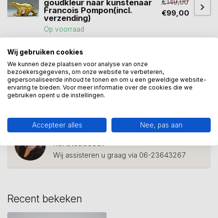
€149,00
goudkleur naar kunstenaar
Francois Pompon(incl.
€99,00
verzending)
Op voorraad
Wij gebruiken cookies
We kunnen deze plaatsen voor analyse van onze
dier
(3)
dieren
(12)
dierenbeeld
(8)
Dolfijn
(1)
bezoekersgegevens, om onze website te verbeteren,
gepersonaliseerde inhoud te tonen en om u een geweldige website-
dolfijnen
(1)
dolfinarium
(2)
vissen
(1)
ervaring te bieden. Voor meer informatie over de cookies die we
gebruiken opent u de instellingen.
zeezoogdier
(2)
Accepteer alles
Nee, pas aan
Heeft u een vraag over dit
kunstcadeau?
Wij assisteren u graag via 06-23643267
Recent bekeken