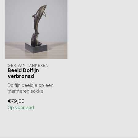
GER VAN TANKEREN
Beeld Dolfijn
verbronsd
Dolfijn beeldje op een
marmeren sokkel
Tin gegoten en hierna
€79,00
verbronsd.
Op voorraad
Hoogte...