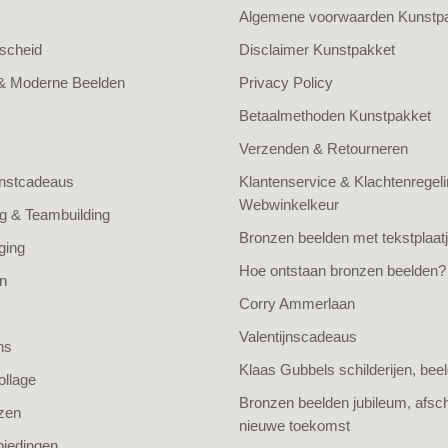
Algemene voorwaarden Kunstp
scheid
Disclaimer Kunstpakket
 & Moderne Beelden
Privacy Policy
Betaalmethoden Kunstpakket
Verzenden & Retourneren
unstcadeaus
Klantenservice & Klachtenregeli
Webwinkelkeur
 & Teambuilding
Bronzen beelden met tekstplaat
ging
Hoe ontstaan bronzen beelden?
n
Corry Ammerlaan
Valentijnscadeaus
ns
Klaas Gubbels schilderijen, beel
ollage
Bronzen beelden jubileum, afsc
zen
nieuwe toekomst
iedingen