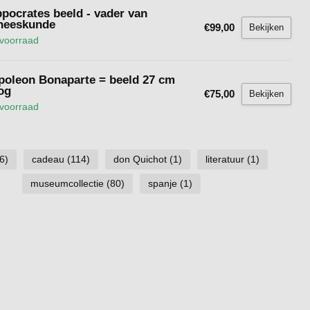
ppocrates beeld - vader van
neeskunde
€99,00
Bekijken
voorraad
poleon Bonaparte = beeld 27 cm
og
€75,00
Bekijken
voorraad
6)
cadeau
(114)
don Quichot
(1)
literatuur
(1)
museumcollectie
(80)
spanje
(1)