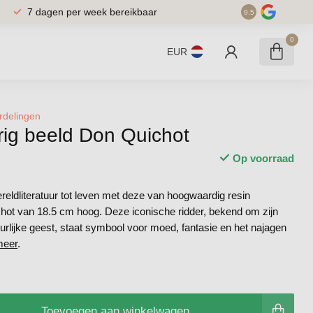
 12.00 uur besteld, binnen 2 werkdagen in huis
7 
9.5
0
EUR
rdelingen
rig beeld Don Quichot
Op voorraad
reldliteratuur tot leven met deze van hoogwaardig resin
ot van 18.5 cm hoog. Deze iconische ridder, bekend om zijn
urlijke geest, staat symbool voor moed, fantasie en het najagen
meer
.
Toevoegen aan winkelwagen