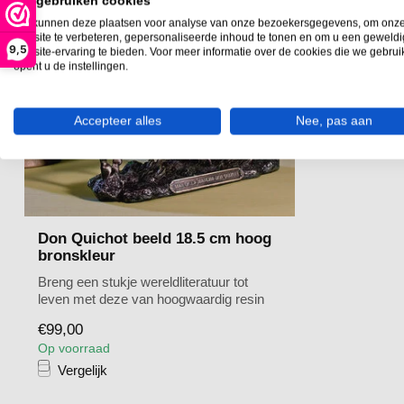
Wij gebruiken cookies
We kunnen deze plaatsen voor analyse van onze bezoekersgegevens, om onz
website te verbeteren, gepersonaliseerde inhoud te tonen en om u een geweld
9,5
website-ervaring te bieden. Voor meer informatie over de cookies die we gebru
opent u de instellingen.
Accepteer alles
Nee, pas aan
Don Quichot beeld 18.5 cm hoog
bronskleur
Breng een stukje wereldliteratuur tot
leven met deze van hoogwaardig resin
gemaa...
€99,00
Op voorraad
Vergelijk