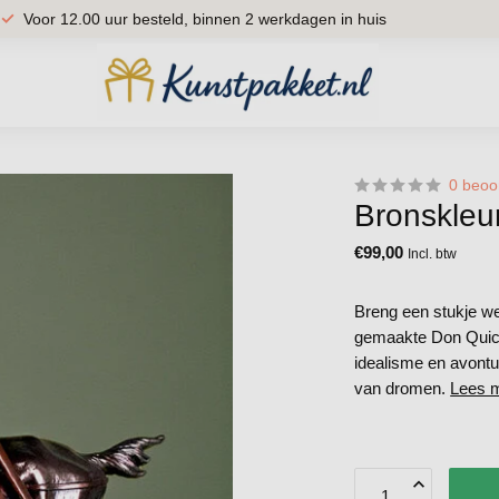
Gratis verzending binnen Nederland
Voor
0 beoo
Bronskleu
€99,00
Incl. btw
Breng een stukje we
gemaakte Don Quich
idealisme en avontu
van dromen.
Lees 