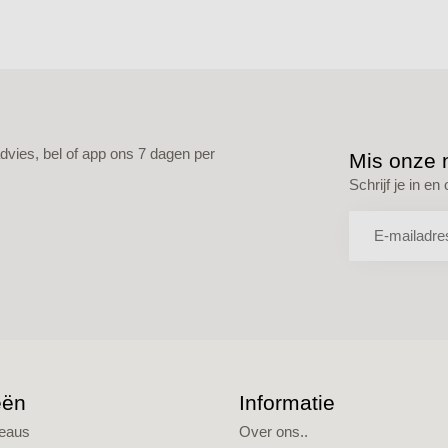
vies, bel of app ons 7 dagen per
Mis onze n
Schrijf je in e
eën
Informatie
deaus
Over ons..