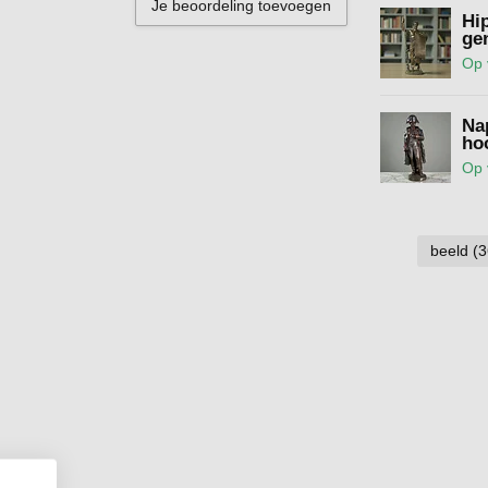
Je beoordeling toevoegen
Hi
ge
Op 
Na
ho
Op 
beeld
(3