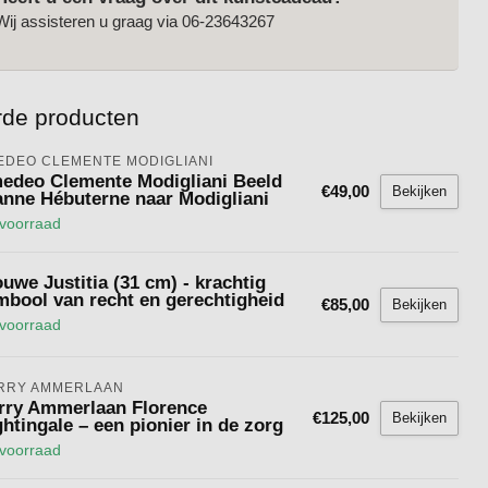
Wij assisteren u graag via 06-23643267
rde producten
EDEO CLEMENTE MODIGLIANI 
edeo Clemente Modigliani Beeld
€49,00
Bekijken
anne Hébuterne naar Modigliani
voorraad
uwe Justitia (31 cm) - krachtig
mbool van recht en gerechtigheid
€85,00
Bekijken
voorraad
RRY AMMERLAAN
rry Ammerlaan Florence
€125,00
Bekijken
htingale – een pionier in de zorg
voorraad