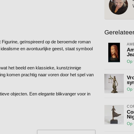
Gerelatee
ot Figurine, geïnspireerd op de beroemde roman
AM
idealisme en avontuurlijke geest, staat symbool
Am
Je
Op 
g, wat het beeld een klassieke, kunstzinnige
ouding komen prachtig naar voren door het spel van
Vro
sy
Op 
atieve objecten. Een elegante blikvanger voor in
CO
Co
Nig
Op 