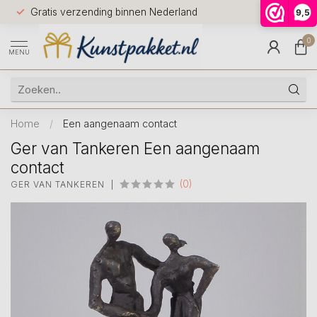
Voor 12.0
Gratis verzending binnen Nederland
9,5
9.5
huis
0
MENU
Home
/
Een aangenaam contact
Ger van Tankeren Een aangenaam
contact
(0)
GER VAN TANKEREN