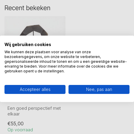
Recent bekeken
Wij gebruiken cookies
We kunnen deze plaatsen voor analyse van onze
bezoekersgegevens, om onze website te verbeteren,
gepersonaliseerde inhoud te tonen en om u een geweldige website-
ervaring te bieden. Voor meer informatie over de cookies die we
gebruiken opent u de instellingen.
GER VAN TANKEREN
Bronzen beeld Een
Accepteer alles
Nee, pas aan
goed perspectief met
elkaar
Een goed perspectief met
elkaar
Sculptuur van tin legering
€55,00
en daarna verbronsd....
Op voorraad