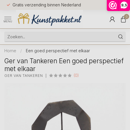
Voor 12.0
Gratis verzending binnen Nederland
9,5
9.5
huis
0
MENU
Home
/
Een goed perspectief met elkaar
Ger van Tankeren Een goed perspectief
met elkaar
(0)
GER VAN TANKEREN