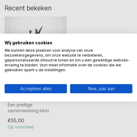
Recent bekeken
Wij gebruiken cookies
We kunnen deze plaatsen voor analyse van onze
bezoekersgegevens, om onze website te verbeteren,
gepersonaliseerde inhoud te tonen en om u een geweldige website-
ervaring te bieden. Voor meer informatie over de cookies die we
gebruiken opent u de instellingen.
GER VAN TANKEREN
Accepteer alles
Nee, pas aan
Een prettige
samenwerking klein
Een prettige
samenwerking klein
Verbronsd beeld van
€55,00
Kunstpakket.
Op voorraad
Hoogte 10 cm