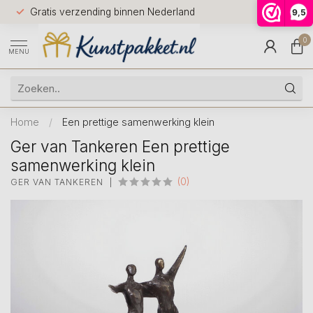
Voor 12.0
Gratis verzending binnen Nederland
9,5
9.5
huis
0
MENU
Home
/
Een prettige samenwerking klein
Ger van Tankeren Een prettige
samenwerking klein
(0)
GER VAN TANKEREN