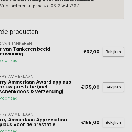
Wij assisteren u graag via 06-23643267
rde producten
R VAN TANKEREN
r van Tankeren beeld
€67,00
Bekijken
erwinning
voorraad
RRY AMMERLAAN
rry Ammerlaan Award applaus
r uw prestatie (incl.
€175,00
Bekijken
schenkdoos & verzending)
voorraad
RRY AMMERLAAN
rry Ammerlaan Appreciation -
€165,00
Bekijken
plaus voor de prestatie
voorraad