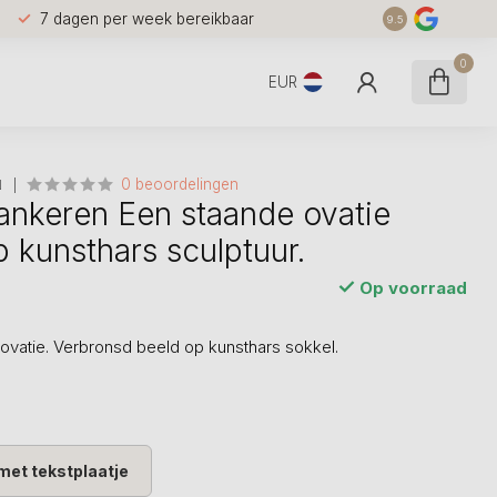
7 dagen per week bereikbaar
9.5
0
EUR
0 beoordelingen
N
ankeren Een staande ovatie
p kunsthars sculptuur.
Op voorraad
ovatie. Verbronsd beeld op kunsthars sokkel.
met tekstplaatje