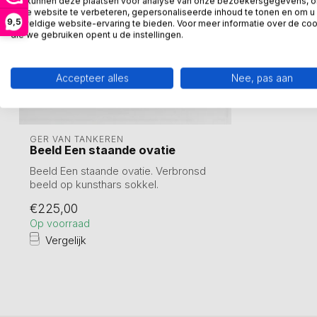
We kunnen deze plaatsen voor analyse van onze bezoekersgegevens, 
onze website te verbeteren, gepersonaliseerde inhoud te tonen en om u
9,5
geweldige website-ervaring te bieden. Voor meer informatie over de co
die we gebruiken opent u de instellingen.
Accepteer alles
Nee, pas aan
GER VAN TANKEREN
Beeld Een staande ovatie
Beeld Een staande ovatie. Verbronsd
beeld op kunsthars sokkel.
Hoogte 27 cm.
€225,00
Op voorraad
Vergelijk