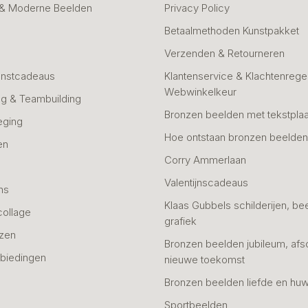
 & Moderne Beelden
Privacy Policy
Betaalmethoden Kunstpakket
Verzenden & Retourneren
unstcadeaus
Klantenservice & Klachtenregel
Webwinkelkeur
g & Teambuilding
Bronzen beelden met tekstplaa
eging
Hoe ontstaan bronzen beelde
en
Corry Ammerlaan
n
Valentijnscadeaus
ns
Klaas Gubbels schilderijen, be
collage
grafiek
azen
Bronzen beelden jubileum, afs
biedingen
nieuwe toekomst
Bronzen beelden liefde en huw
Sportbeelden