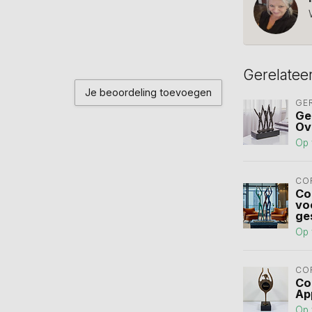
Gerelatee
Je beoordeling toevoegen
GE
Ge
Ov
Op 
CO
Co
voo
ge
Op 
CO
Co
Ap
Op 