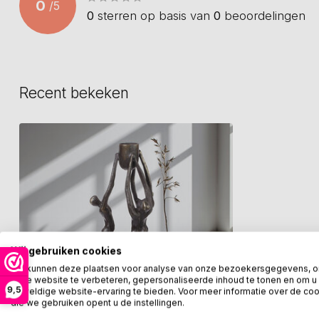
0
/
5
0
sterren op basis van
0
beoordelingen
Recent bekeken
Wij gebruiken cookies
We kunnen deze plaatsen voor analyse van onze bezoekersgegevens, 
onze website te verbeteren, gepersonaliseerde inhoud te tonen en om u
9,5
geweldige website-ervaring te bieden. Voor meer informatie over de co
die we gebruiken opent u de instellingen.