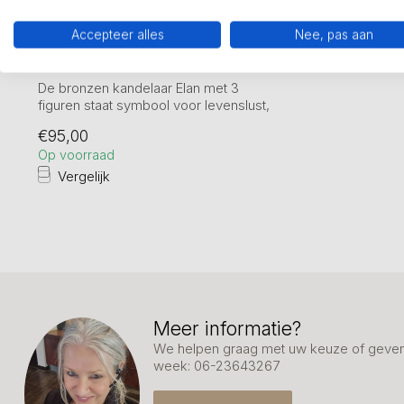
Accepteer alles
Nee, pas aan
Kandelaar Elan – Samen licht
dragen
De bronzen kandelaar Elan met 3
figuren staat symbool voor levenslust,
energie e...
€95,00
Op voorraad
Vergelijk
Meer informatie?
We helpen graag met uw keuze of geven 
week: 06-23643267