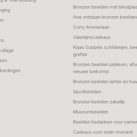
Bronzen beelden met tekstplaa
eging
Hoe ontstaan bronzen beelde
en
Corry Ammerlaan
n
Valentijnscadeaus
ns
Klaas Gubbels schilderijen, be
collage
grafiek
azen
Bronzen beelden jubileum, afs
biedingen
nieuwe toekomst
Bronzen beelden liefde en huw
Sportbeelden
Bronzen beelden zakelijk
Museumbeelden
Beelden bedanken voor same
Cadeaus voor ieder moment