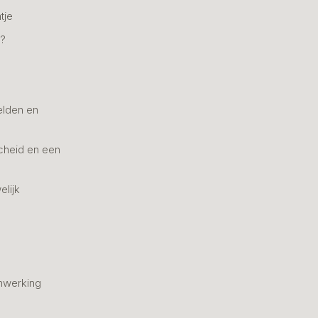
tje
n?
elden en
cheid en een
elijk
nwerking