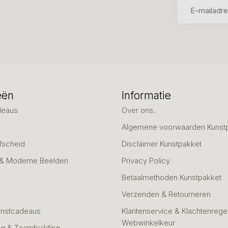
eën
Informatie
deaus
Over ons..
Algemene voorwaarden Kunst
fscheid
Disclaimer Kunstpakket
 & Moderne Beelden
Privacy Policy
Betaalmethoden Kunstpakket
Verzenden & Retourneren
unstcadeaus
Klantenservice & Klachtenregel
Webwinkelkeur
g & Teambuilding