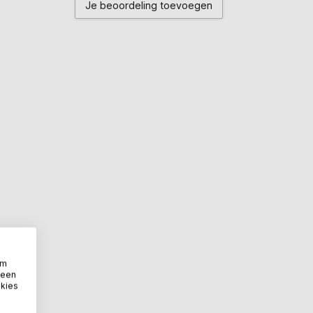
Je beoordeling toevoegen
om
 een
okies