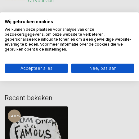
Op voorraad
Wij gebruiken cookies
elephant parade
(9)
olifant
(7)
selwyn
(6)
We kunnen deze plaatsen voor analyse van onze
selwyn senatori
(15)
senatori
(18)
bezoekersgegevens, om onze website te verbeteren,
gepersonaliseerde inhoud te tonen en om u een geweldige website-
ervaring te bieden. Voor meer informatie over de cookies die we
gebruiken opent u de instellingen.
Heeft u een vraag over dit
kunstcadeau?
Accepteer alles
Nee, pas aan
Wij assisteren u graag via 06-23643267
Recent bekeken
-40%