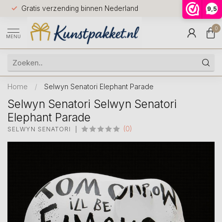
Voor 12.0
Gratis verzending binnen Nederland
9,5
9.5
huis
0
MENU
Home
/
Selwyn Senatori Elephant Parade
Selwyn Senatori Selwyn Senatori
Elephant Parade
(0)
SELWYN SENATORI