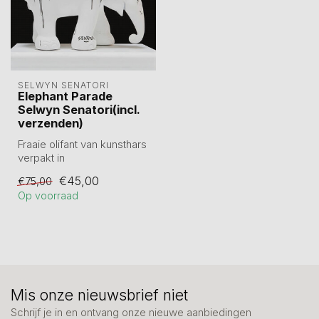
SELWYN SENATORI
Elephant Parade
Selwyn Senatori(incl.
verzenden)
Fraaie olifant van kunsthars
verpakt in
geschenkverpakking.
€45,00
€75,00
Hoogte circa 10 cm. ...
Op voorraad
Mis onze nieuwsbrief niet
Schrijf je in en ontvang onze nieuwe aanbiedingen