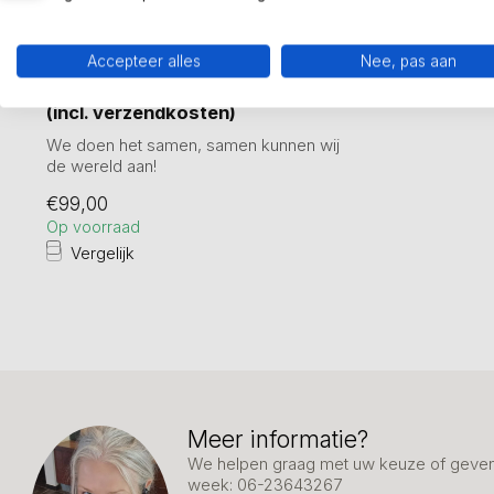
Accepteer alles
Nee, pas aan
GER VAN TANKEREN
Bronzen beeld Elkaar helpen
(incl. verzendkosten)
We doen het samen, samen kunnen wij
de wereld aan!
Sculptuur gemaakt van een ti...
€99,00
Op voorraad
Vergelijk
Meer informatie?
We helpen graag met uw keuze of geven 
week: 06-23643267