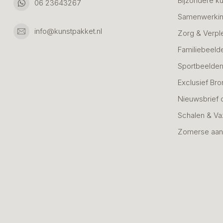
Bijzondere k
06 23643267
Samenwerkin
info@kunstpakket.nl
Zorg & Verpl
Familiebeeld
Sportbeelde
Exclusief Bro
Nieuwsbrief 
Schalen & V
Zomerse aan