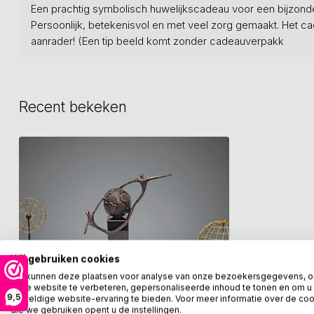
Een prachtig symbolisch huwelijkscadeau voor een bijzonde
Persoonlijk, betekenisvol en met veel zorg gemaakt. Het c
aanrader! (Een tip beeld komt zonder cadeauverpakk
Recent bekeken
Wij gebruiken cookies
We kunnen deze plaatsen voor analyse van onze bezoekersgegevens, 
onze website te verbeteren, gepersonaliseerde inhoud te tonen en om u
9,5
geweldige website-ervaring te bieden. Voor meer informatie over de co
die we gebruiken opent u de instellingen.