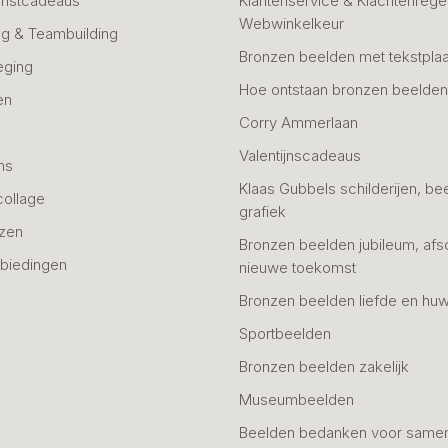
unstcadeaus
Klantenservice & Klachtenregel
Webwinkelkeur
g & Teambuilding
Bronzen beelden met tekstplaa
eging
Hoe ontstaan bronzen beelde
en
Corry Ammerlaan
n
Valentijnscadeaus
ns
Klaas Gubbels schilderijen, be
collage
grafiek
azen
Bronzen beelden jubileum, afs
biedingen
nieuwe toekomst
Bronzen beelden liefde en huw
Sportbeelden
Bronzen beelden zakelijk
Museumbeelden
Beelden bedanken voor same