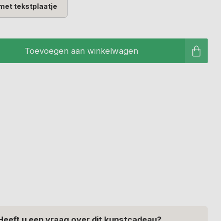
met tekstplaatje
Toevoegen aan winkelwagen
Heeft u een vraag over dit kunstcadeau?