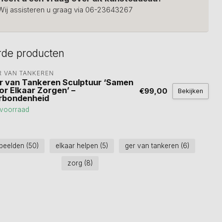
Wij assisteren u graag via 06-23643267
rde producten
R VAN TANKEREN
r van Tankeren Sculptuur ‘Samen
or Elkaar Zorgen’ –
€99,00
Bekijken
rbondenheid
voorraad
 beelden
(50)
elkaar helpen
(5)
ger van tankeren
(6)
zorg
(8)