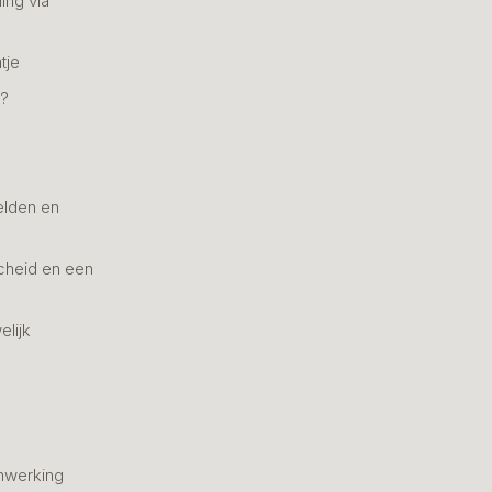
ing via
tje
n?
elden en
cheid en een
elijk
nwerking