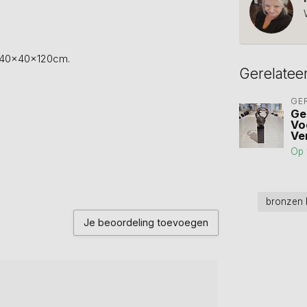
g 40x40x120cm.
Gerelatee
GE
Ge
Vo
Ve
Op 
bronzen
Je beoordeling toevoegen