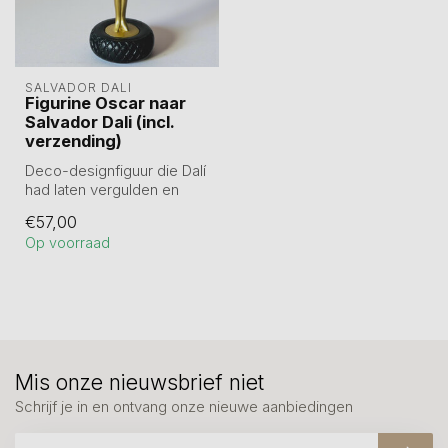
SALVADOR DALI
Figurine Oscar naar
Salvador Dali (incl.
verzending)
Deco-designfiguur die Dalí
had laten vergulden en
beeldhouwen als
€57,00
welkomstbord v...
Op voorraad
Mis onze nieuwsbrief niet
Schrijf je in en ontvang onze nieuwe aanbiedingen