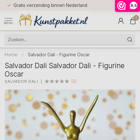
Voor 12.0
Gratis verzending binnen Nederland
9,5
9.5
huis
0
MENU
Home
/
Salvador Dali - Figurine Oscar
Salvador Dali Salvador Dali - Figurine
Oscar
(0)
SALVADOR DALI