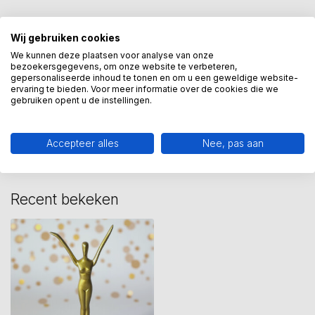
kunstcadeau
(59)
museumcollectie
(80)
Wij gebruiken cookies
salvador dali
(5)
We kunnen deze plaatsen voor analyse van onze
bezoekersgegevens, om onze website te verbeteren,
gepersonaliseerde inhoud te tonen en om u een geweldige website-
ervaring te bieden. Voor meer informatie over de cookies die we
gebruiken opent u de instellingen.
Heeft u een vraag over dit
kunstcadeau?
Wij assisteren u graag via 06-23643267
Accepteer alles
Nee, pas aan
Recent bekeken