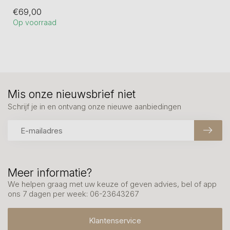
Hoogte 11 cm. In tin
€69,00
gegoten en hierna ...
Op voorraad
Mis onze nieuwsbrief niet
Schrijf je in en ontvang onze nieuwe aanbiedingen
Meer informatie?
We helpen graag met uw keuze of geven advies, bel of app
ons 7 dagen per week: 06-23643267
Klantenservice