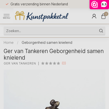
Voor 12.0
Gratis verzending binnen Nederland
9,5
9.5
huis
0
MENU
Home
/
Geborgenheid samen knielend
Ger van Tankeren Geborgenheid samen
knielend
(0)
GER VAN TANKEREN