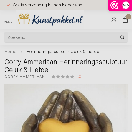
Voor 12.0
Gratis verzending binnen Nederland
9,5
9.5
huis
0
MENU
Home
/
Herinneringssculptuur Geluk & Liefde
Corry Ammerlaan Herinneringssculptuur
Geluk & Liefde
(0)
CORRY AMMERLAAN