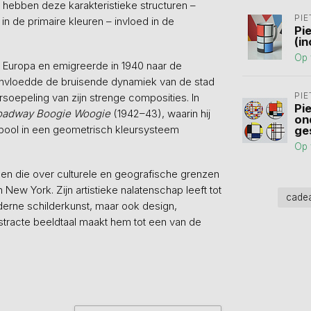
hebben deze karakteristieke structuren –
PI
n de primaire kleuren – invloed in de
Pi
(in
Op 
n Europa en emigreerde in 1940 naar de
beïnvloedde de bruisende dynamiek van de stad
PI
oepeling van zijn strenge composities. In
Pi
oadway Boogie Woogie
(1942–43), waarin hij
on
pool in een geometrisch kleursysteem
ge
Op 
en die over culturele en geografische grenzen
New York. Zijn artistieke nalatenschap leeft tot
cade
derne schilderkunst, maar ook design,
bstracte beeldtaal maakt hem tot een van de