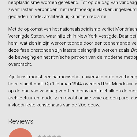
neoplasticisme worden gerekend. Tot op de dag van vandaag 
zwart raster, verbonden met rechthoekige vlakken, ingekleurd i
gebieden mode, architectuur, kunst en reclame.
Met de opkomst van het nationaalsocialisme verliet Mondriaa
Verenigde Staten, waar hij zich in New York vestigde. Daar 
hem, wat zich in zijn werken toonde door een toenemende vers
deze fase ontstonden zijn laatste belangrijke werken zoals
Br
de beweging en het ritmische patroon van de moderne metro
overbracht.
Zijn kunst moest een harmonische, universele orde overbreng
heen standhoudt. Op 1 februari 1944 overleed Piet Mondriaan in 
op de dag van vandaag voort en beïnvloedt niet alleen de mo
architectuur en mode. Zijn revolutionaire visie op een pure, a
invloedrijkste kunstenaars van de 20e eeuw.
Reviews