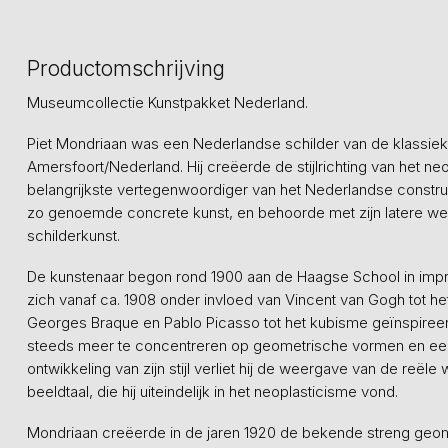
Productomschrijving
Museumcollectie Kunstpakket Nederland.
Piet Mondriaan was een Nederlandse schilder van de klassie
Amersfoort/Nederland. Hij creëerde de stijlrichting van het 
belangrijkste vertegenwoordiger van het Nederlandse constr
zo genoemde concrete kunst, en behoorde met zijn latere we
schilderkunst.
De kunstenaar begon rond 1900 aan de Haagse School in impre
zich vanaf ca. 1908 onder invloed van Vincent van Gogh tot het f
Georges Braque en Pablo Picasso tot het kubisme geïnspireerd
steeds meer te concentreren op geometrische vormen en een
ontwikkeling van zijn stijl verliet hij de weergave van de reële
beeldtaal, die hij uiteindelijk in het neoplasticisme vond.
Mondriaan creëerde in de jaren 1920 de bekende streng geometr