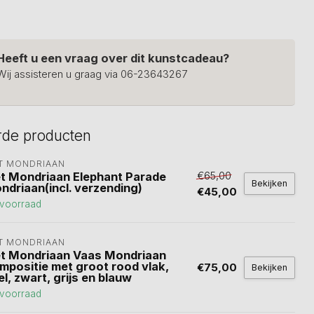
Heeft u een vraag over dit kunstcadeau?
Wij assisteren u graag via 06-23643267
rde producten
ET MONDRIAAN
€65,00
et Mondriaan Elephant Parade
Bekijken
ndriaan(incl. verzending)
€45,00
voorraad
ET MONDRIAAN
et Mondriaan Vaas Mondriaan
mpositie met groot rood vlak,
€75,00
Bekijken
l, zwart, grijs en blauw
voorraad