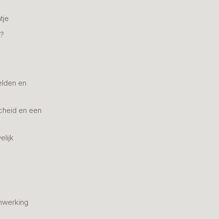
tje
n?
elden en
cheid en een
elijk
nwerking