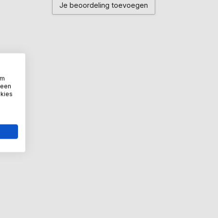
Je beoordeling toevoegen
om
 een
okies