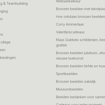
Webwinkelkeur
g & Teambuilding
Bronzen beelden met tekstplaa
eging
Hoe ontstaan bronzen beelde
en
Corry Ammerlaan
n
Valentijnscadeaus
ns
Klaas Gubbels schilderijen, be
collage
grafiek
azen
Bronzen beelden jubileum, afs
biedingen
nieuwe toekomst
Bronzen beelden liefde en huw
Sportbeelden
Bronzen beelden zakelijk
Museumbeelden
Beelden bedanken voor same
Cadeaus voor ieder moment