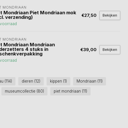
ET MONDRIAAN
et Mondriaan Piet Mondriaan mok
€27,50
Bekijken
cl. verzending)
voorraad
ET MONDRIAAN
et Mondriaan Mondriaan
derzetters 4 stuks in
€39,00
Bekijken
schenkverpakking
voorraad
au
(114)
dieren
(12)
kippen
(1)
Mondriaan
(11)
museumcollectie
(80)
piet mondriaan
(11)