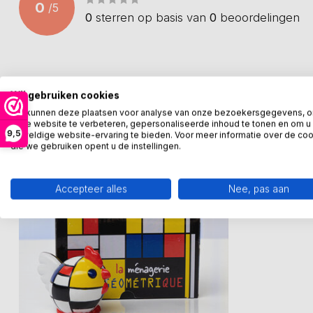
0
/
5
0
sterren op basis van
0
beoordelingen
Recent bekeken
Wij gebruiken cookies
We kunnen deze plaatsen voor analyse van onze bezoekersgegevens, 
onze website te verbeteren, gepersonaliseerde inhoud te tonen en om u
9,5
geweldige website-ervaring te bieden. Voor meer informatie over de co
die we gebruiken opent u de instellingen.
Accepteer alles
Nee, pas aan