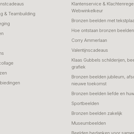
unstcadeaus
Klantenservice & Klachtenregel
Webwinkelkeur
g & Teambuilding
Bronzen beelden met tekstplaa
eging
Hoe ontstaan bronzen beelde
en
Corry Ammerlaan
n
Valentijnscadeaus
ns
Klaas Gubbels schilderijen, be
collage
grafiek
azen
Bronzen beelden jubileum, afs
biedingen
nieuwe toekomst
Bronzen beelden liefde en huw
Sportbeelden
Bronzen beelden zakelijk
Museumbeelden
Beelden bedanken voor same