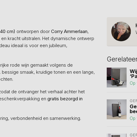
Ø40 cm)
ontworpen door
Corry Ammerlaan
,
n kracht uitstralen. Het dynamische ontwerp
deau ideaal is voor een jubileum,
Gerelatee
 rijke rode wijn gemaakt volgens de
Wi
 bessige smaak, kruidige tonen en een lange,
‘P
echten.
Op 
zodat de ontvanger het verhaal achter het
e geschenkverpakking en
gratis bezorgd in
GE
Ge
be
dering, verbondenheid en samenwerking.
Op 
GE