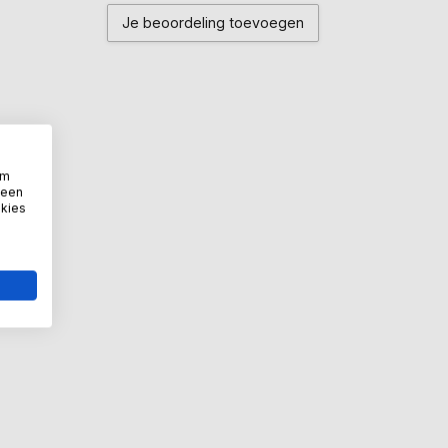
Je beoordeling toevoegen
om
 een
okies