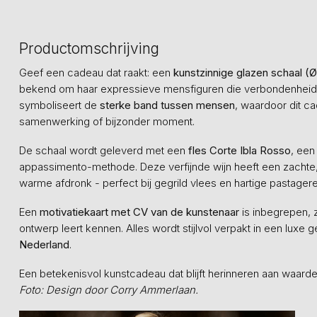
Productomschrijving
Geef een cadeau dat raakt: een
kunstzinnige glazen schaal (
bekend om haar expressieve mensfiguren die verbondenheid e
symboliseert de
sterke band tussen mensen
, waardoor dit ca
samenwerking of bijzonder moment.
De schaal wordt geleverd met een
fles Corte Ibla Rosso
, een
appassimento-methode. Deze verfijnde wijn heeft een zachte,
warme afdronk - perfect bij gegrild vlees en hartige pastager
Een
motivatiekaart met CV van de kunstenaar
is inbegrepen, 
ontwerp leert kennen. Alles wordt stijlvol verpakt in een lux
Nederland
.
Een betekenisvol kunstcadeau dat blijft herinneren aan waar
Foto: Design door Corry Ammerlaan.