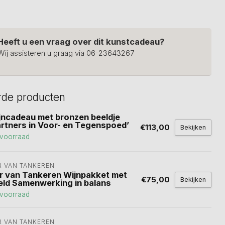
Heeft u een vraag over dit kunstcadeau?
Wij assisteren u graag via 06-23643267
rde producten
jncadeau met bronzen beeldje
artners in Voor- en Tegenspoed’
€113,00
Bekijken
voorraad
R VAN TANKEREN
r van Tankeren Wijnpakket met
€75,00
Bekijken
eld Samenwerking in balans
voorraad
R VAN TANKEREN