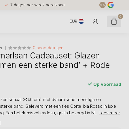
7 dagen per week bereikbaar
9.5
0
EUR
0 beoordelingen
N
merlaan Cadeauset: Glazen
amen een sterke band’ + Rode
Op voorraad
lazen schaal (Ø40 cm) met dynamische mensfiguren
sterke band. Geleverd met een fles Corte Ibla Rosso in luxe
. Een betekenisvol cadeau, gratis bezorgd in NL.
Lees meer
.
l