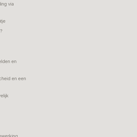
ing via
tje
n?
elden en
cheid en een
elijk
nwerking