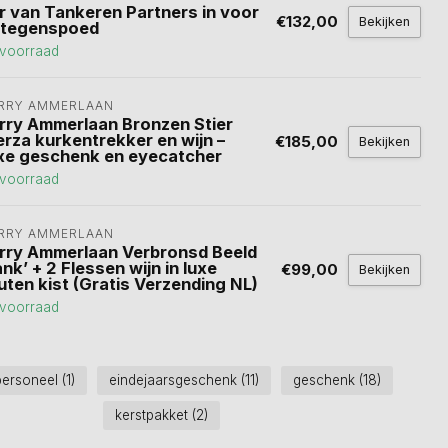
r van Tankeren Partners in voor
€132,00
Bekijken
 tegenspoed
voorraad
RRY AMMERLAAN
rry Ammerlaan Bronzen Stier
erza kurkentrekker en wijn –
€185,00
Bekijken
xe geschenk en eyecatcher
voorraad
RRY AMMERLAAN
rry Ammerlaan Verbronsd Beeld
nk’ + 2 Flessen wijn in luxe
€99,00
Bekijken
uten kist (Gratis Verzending NL)
voorraad
personeel
(1)
eindejaarsgeschenk
(11)
geschenk
(18)
kerstpakket
(2)