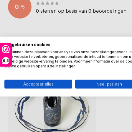
0
/
5
0
sterren op basis van
0
beoordelingen
Recent bekeken
Wij gebruiken cookies
We kunnen deze plaatsen voor analyse van onze bezoekersgegevens, 
onze website te verbeteren, gepersonaliseerde inhoud te tonen en om u
9,5
geweldige website-ervaring te bieden. Voor meer informatie over de co
die we gebruiken opent u de instellingen.
Accepteer alles
Nee, pas aan