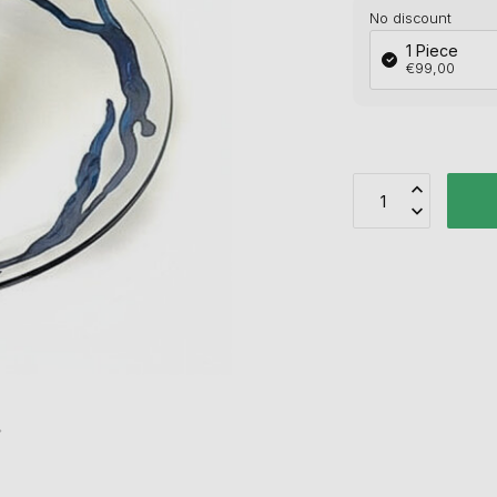
No discount
1 Piece
€99,00