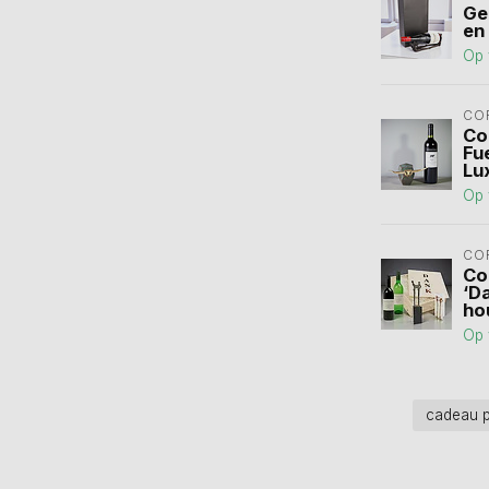
Ge
en
Op 
CO
Co
Fu
Lu
Op 
CO
Co
‘Da
ho
Op 
cadeau 