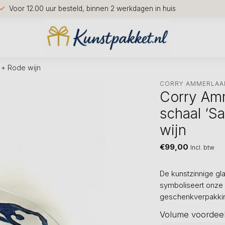
Voor 12.00 uur besteld, binnen 2 werkdagen in huis
 + Rode wijn
CORRY AMMERLAA
Corry Am
schaal ‘S
wijn
€99,00
Incl. btw
De kunstzinnige g
symboliseert onze 
geschenkverpakking
Volume voordee