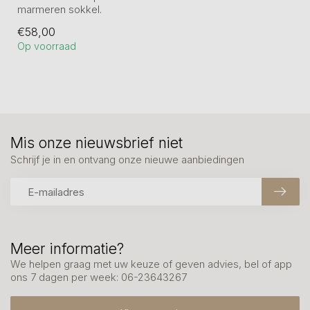
marmeren sokkel.
Sculptuur van tin legering
€58,00
en daarna verbron...
Op voorraad
Mis onze nieuwsbrief niet
Schrijf je in en ontvang onze nieuwe aanbiedingen
Meer informatie?
We helpen graag met uw keuze of geven advies, bel of app
ons 7 dagen per week: 06-23643267