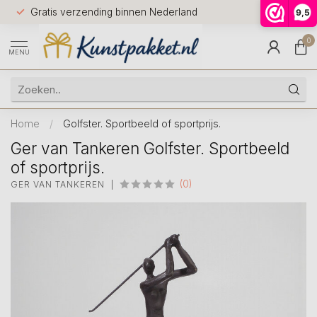
Voor 12.0
Gratis verzending binnen Nederland
9,5
9.5
huis
0
MENU
Home
/
Golfster. Sportbeeld of sportprijs.
Ger van Tankeren Golfster. Sportbeeld
of sportprijs.
(0)
GER VAN TANKEREN