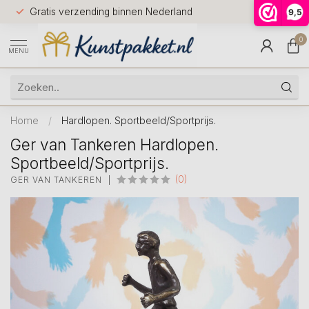
Voor 12.0
Gratis verzending binnen Nederland
9,5
9.5
huis
0
MENU
Home
/
Hardlopen. Sportbeeld/Sportprijs.
Ger van Tankeren Hardlopen.
Sportbeeld/Sportprijs.
(0)
GER VAN TANKEREN