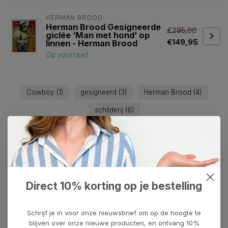
HERMAN BROOD
Herman Brood Gesigneerde
€295,00
giclée ‘Man met hond’ op
€149,95
linnen - Herman Brood
Op voorraad
Cowboy
(1)
gesigneerd
(3)
Herman Brood
(4)
schilderij
(6)
Heeft u een vraag over dit
kunstcadeau?
Wij assisteren u graag via 06-23643267
Direct 10% korting op je bestelling
Recent bekeken
Schrijf je in voor onze nieuwsbrief om op de hoogte te
blijven over onze nieuwe producten, en ontvang 10%