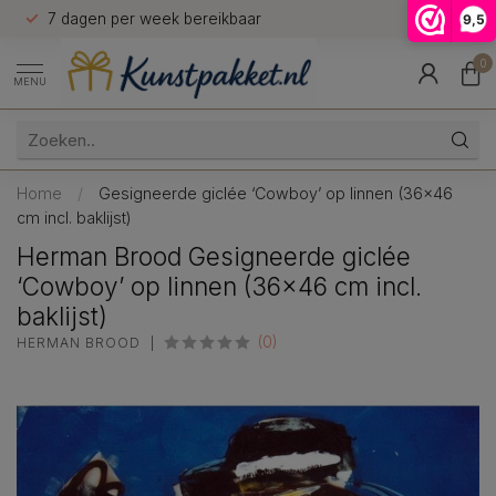
n
7 dagen per week bereikbaar
9,5
9.5
0
MENU
Home
/
Gesigneerde giclée ‘Cowboy’ op linnen (36×46
cm incl. baklijst)
Herman Brood Gesigneerde giclée
‘Cowboy’ op linnen (36×46 cm incl.
baklijst)
(0)
HERMAN BROOD