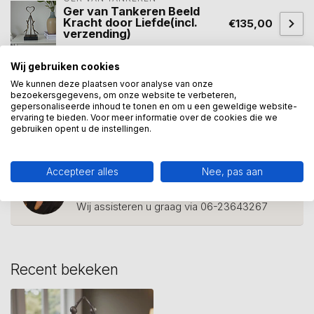
Ger van Tankeren Beeld
Kracht door Liefde(incl.
€135,00
verzending)
Op voorraad
Wij gebruiken cookies
We kunnen deze plaatsen voor analyse van onze
bezoekersgegevens, om onze website te verbeteren,
cadeau
(114)
Holding
(1)
huwelijk
(10)
liefde
(41)
gepersonaliseerde inhoud te tonen en om u een geweldige website-
ervaring te bieden. Voor meer informatie over de cookies die we
Samen
(50)
gebruiken opent u de instellingen.
Accepteer alles
Nee, pas aan
Heeft u een vraag over dit
kunstcadeau?
Wij assisteren u graag via 06-23643267
Recent bekeken