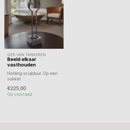
GER VAN TANKEREN
Beeld elkaar
vasthouden
Holding sculptuur. Op een
sokkel.
Tin gegoten hierna
€225,00
verbronsd.
Op voorraad
Hoogte 45 cm