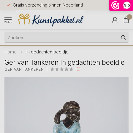
Voor 12.0
Gratis verzending binnen Nederland
9,5
9.5
huis
0
MENU
Home
/
In gedachten beeldje
Ger van Tankeren In gedachten beeldje
(0)
GER VAN TANKEREN