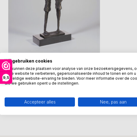
GER VAN TANKEREN
Wij gebruiken cookies
Bronzen beeld In overleg
We kunnen deze plaatsen voor analyse van onze bezoekersgegevens, 
In overleg sculptuur. Dit beeld staat op
onze website te verbeteren, gepersonaliseerde inhoud te tonen en om u
9,5
geweldige website-ervaring te bieden. Voor meer informatie over de co
een marmeren sokkel.
die we gebruiken opent u de instellingen.
Sculptuur van tin...
€85,00
Op voorraad
Accepteer alles
Nee, pas aan
Vergelijk