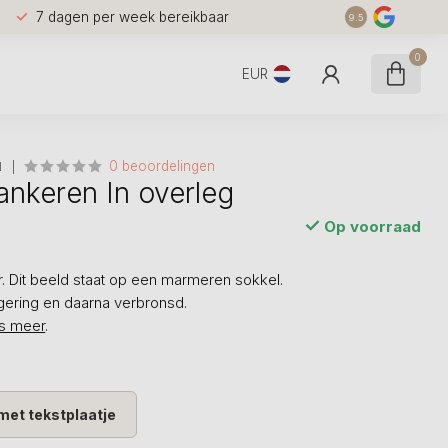
7 dagen per week bereikbaar
9.5
0
EUR
0 beoordelingen
N
ankeren In overleg
Op voorraad
r. Dit beeld staat op een marmeren sokkel.
egering en daarna verbronsd.
s meer
.
met tekstplaatje