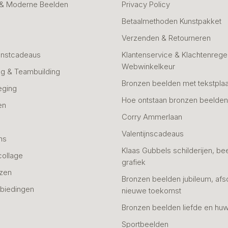
 & Moderne Beelden
Privacy Policy
Betaalmethoden Kunstpakket
Verzenden & Retourneren
unstcadeaus
Klantenservice & Klachtenregel
Webwinkelkeur
g & Teambuilding
Bronzen beelden met tekstplaa
eging
Hoe ontstaan bronzen beelde
en
Corry Ammerlaan
n
Valentijnscadeaus
ns
Klaas Gubbels schilderijen, be
collage
grafiek
azen
Bronzen beelden jubileum, afs
biedingen
nieuwe toekomst
Bronzen beelden liefde en huw
Sportbeelden