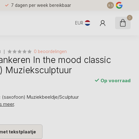
7 dagen per week bereikbaar
9.5
0
EUR
0 beoordelingen
N
ankeren In the mood classic
) Muzieksculptuur
Op voorraad
c (saxofoon) Muziekbeeldje/Sculptuur
s meer
.
met tekstplaatje