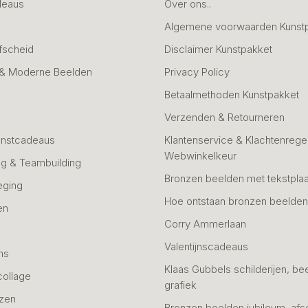
deaus
Over ons..
Algemene voorwaarden Kunst
fscheid
Disclaimer Kunstpakket
 & Moderne Beelden
Privacy Policy
Betaalmethoden Kunstpakket
Verzenden & Retourneren
unstcadeaus
Klantenservice & Klachtenregel
Webwinkelkeur
g & Teambuilding
Bronzen beelden met tekstplaa
eging
Hoe ontstaan bronzen beelde
en
Corry Ammerlaan
n
Valentijnscadeaus
ns
Klaas Gubbels schilderijen, be
collage
grafiek
azen
Bronzen beelden jubileum, afs