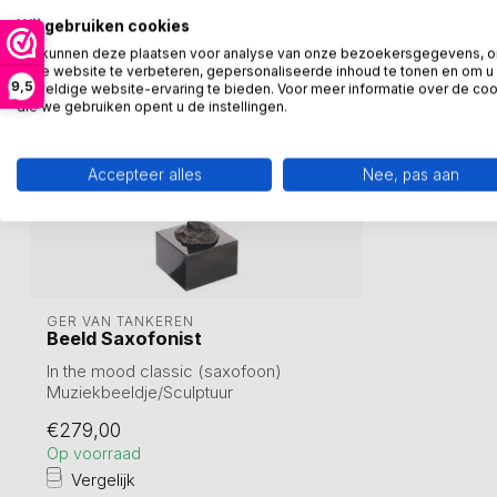
Wij gebruiken cookies
We kunnen deze plaatsen voor analyse van onze bezoekersgegevens, 
onze website te verbeteren, gepersonaliseerde inhoud te tonen en om u
9,5
geweldige website-ervaring te bieden. Voor meer informatie over de co
die we gebruiken opent u de instellingen.
Accepteer alles
Nee, pas aan
GER VAN TANKEREN
Beeld Saxofonist
In the mood classic (saxofoon)
Muziekbeeldje/Sculptuur
Hoogte 40 cm
€279,00
Op voorraad
Vergelijk