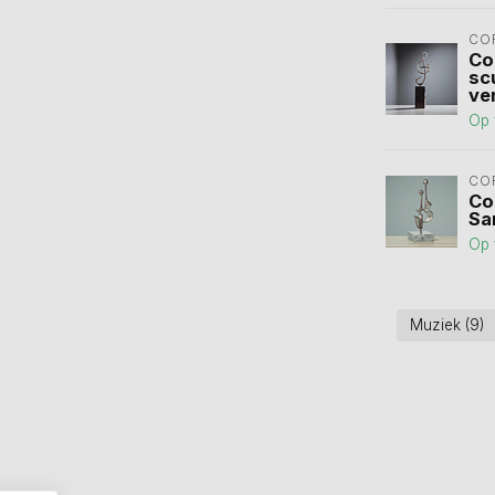
CO
Co
sc
ve
Op 
CO
Co
Sa
Op 
Muziek
(9)