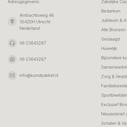
Adresgegevens:
Zakelijke Ca
Bedanken
Ambachtsweg 46
Jubileum & A
3542DH Utrecht
Nederland
Alle Bronzen
Geslaagd
06 23643267
Huwelijk
Bijzondere k
06 23643267
Samenwerkin
info@kunstpakket.nl
Zorg & Verpl
Familiebeeld
Sportbeelde
Exclusief Bro
Nieuwsbrief 
Schalen & V