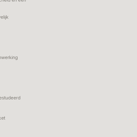
elijk
nwerking
estudeerd
ket