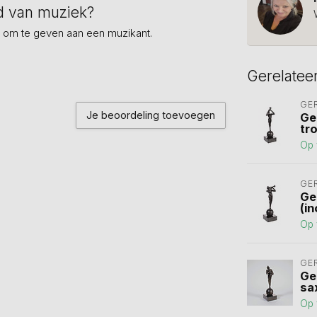
ed van muziek?
 om te geven aan een muzikant.
Gerelatee
GE
Je beoordeling toevoegen
Ge
tr
Op 
GE
Ge
(in
Op 
GE
Ge
sa
Op 