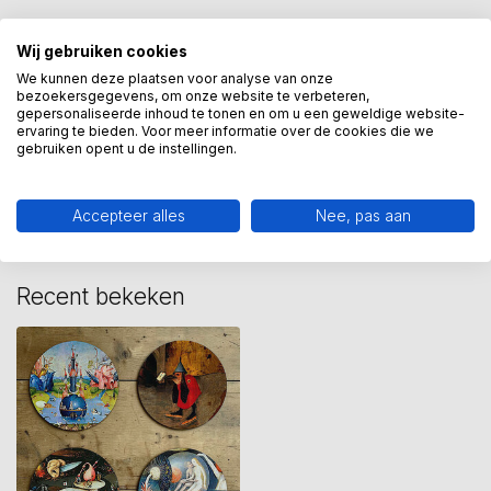
Wij gebruiken cookies
cadeau
(114)
jeroen bosch
(3)
onderzetters
(8)
We kunnen deze plaatsen voor analyse van onze
bezoekersgegevens, om onze website te verbeteren,
gepersonaliseerde inhoud te tonen en om u een geweldige website-
ervaring te bieden. Voor meer informatie over de cookies die we
Heeft u een vraag over dit
gebruiken opent u de instellingen.
kunstcadeau?
Wij assisteren u graag via 06-23643267
Accepteer alles
Nee, pas aan
Recent bekeken