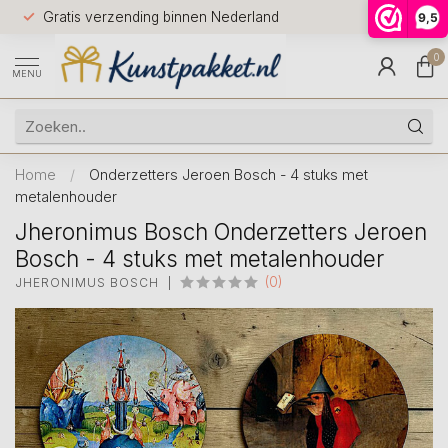
Voor 12.0
Gratis verzending binnen Nederland
9,5
9.5
huis
0
MENU
Home
/
Onderzetters Jeroen Bosch - 4 stuks met
metalenhouder
Jheronimus Bosch Onderzetters Jeroen
Bosch - 4 stuks met metalenhouder
(0)
JHERONIMUS BOSCH