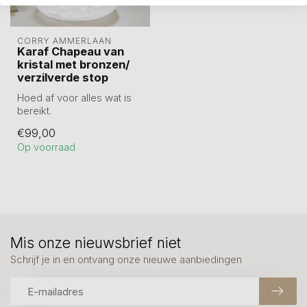
CORRY AMMERLAAN
Karaf Chapeau van
kristal met bronzen/
verzilverde stop
Hoed af voor alles wat is
bereikt.
Zwaar
€99,00
verzilverde/verbronsde
Op voorraad
karaf stop
Kar...
Mis onze nieuwsbrief niet
Schrijf je in en ontvang onze nieuwe aanbiedingen