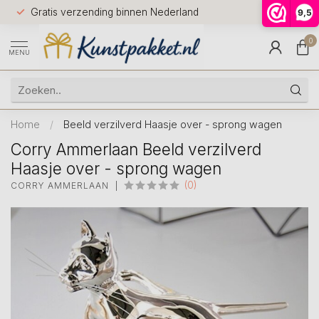
Voor 12.0
Gratis verzending binnen Nederland
9,5
9.5
huis
0
MENU
Home
/
Beeld verzilverd Haasje over - sprong wagen
Corry Ammerlaan Beeld verzilverd
Haasje over - sprong wagen
(0)
CORRY AMMERLAAN