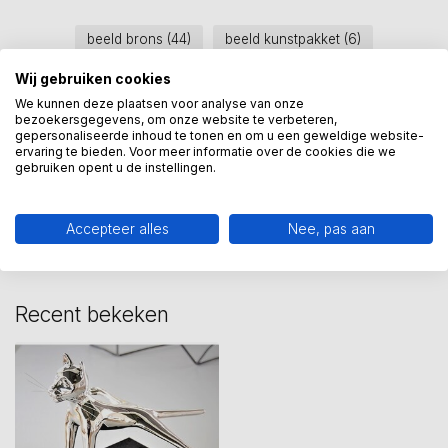
beeld brons
(44)
beeld kunstpakket
(6)
beeld samen
(21)
beeld voorsprong
(1)
Wij gebruiken cookies
We kunnen deze plaatsen voor analyse van onze
bronzen beelden
(50)
bezoekersgegevens, om onze website te verbeteren,
gepersonaliseerde inhoud te tonen en om u een geweldige website-
ervaring te bieden. Voor meer informatie over de cookies die we
gebruiken opent u de instellingen.
Heeft u een vraag over dit
kunstcadeau?
Wij assisteren u graag via 06-23643267
Accepteer alles
Nee, pas aan
Recent bekeken