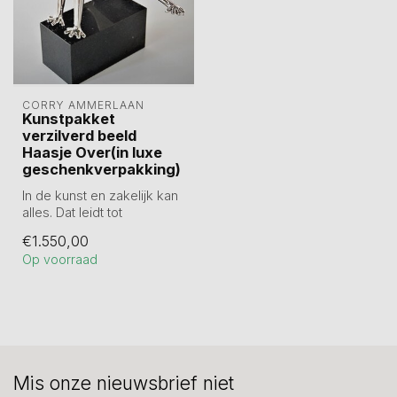
CORRY AMMERLAAN
Kunstpakket
verzilverd beeld
Haasje Over(in luxe
geschenkverpakking)
In de kunst en zakelijk kan
alles. Dat leidt tot
verrassende resultaten.
€1.550,00
Beeld ...
Op voorraad
Mis onze nieuwsbrief niet