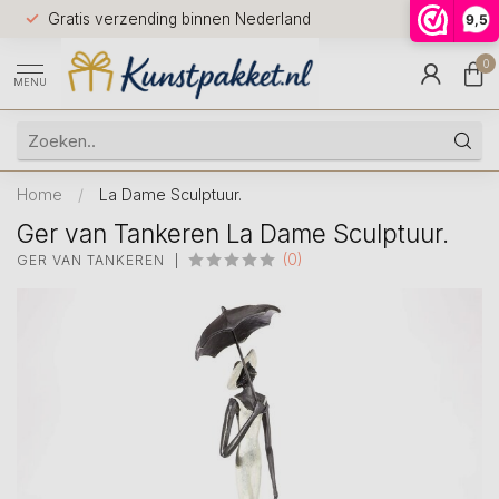
Voor 12.0
Gratis verzending binnen Nederland
9,5
9.5
huis
0
MENU
Home
/
La Dame Sculptuur.
Ger van Tankeren La Dame Sculptuur.
(0)
GER VAN TANKEREN