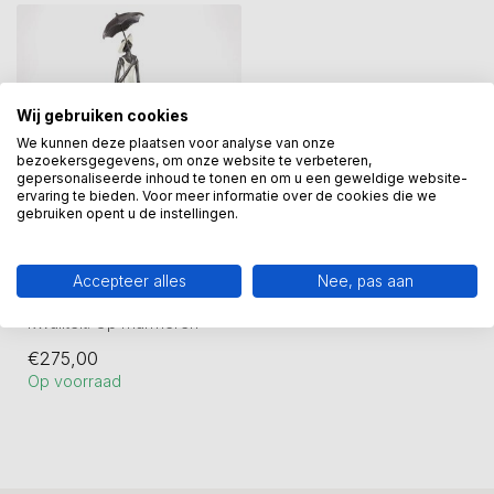
Wij gebruiken cookies
We kunnen deze plaatsen voor analyse van onze
bezoekersgegevens, om onze website te verbeteren,
gepersonaliseerde inhoud te tonen en om u een geweldige website-
ervaring te bieden. Voor meer informatie over de cookies die we
gebruiken opent u de instellingen.
GER VAN TANKEREN
Beeld La Dame
Accepteer alles
Nee, pas aan
La Dame Sculptuur. Zware
kwaliteit. Op marmeren
sokkel.
€275,00
Hoogte 49 cm
Op voorraad