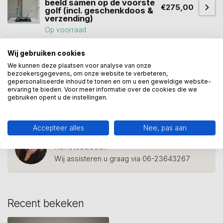
beeld samen op de voorste
€275,00
golf (incl. geschenkdoos &
verzending)
Op voorraad
Wij gebruiken cookies
We kunnen deze plaatsen voor analyse van onze
beeld belofte
(1)
beeld huwelijk
(4)
bezoekersgegevens, om onze website te verbeteren,
gepersonaliseerde inhoud te tonen en om u een geweldige website-
beeld la promesse
(1)
bruiloft
(11)
cadeau
(114)
ervaring te bieden. Voor meer informatie over de cookies die we
gebruiken opent u de instellingen.
echtpaar
(9)
Accepteer alles
Nee, pas aan
Heeft u een vraag over dit
kunstcadeau?
Wij assisteren u graag via 06-23643267
Recent bekeken