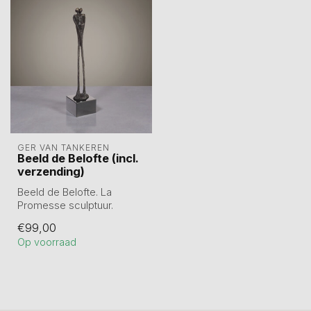
GER VAN TANKEREN
Beeld de Belofte (incl.
verzending)
Beeld de Belofte. La
Promesse sculptuur.
Tin gegoten en hierna
€99,00
verbronsd. Gesch...
Op voorraad