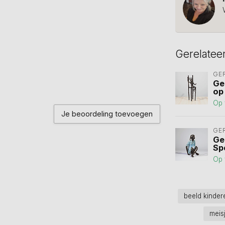
Gerelatee
GE
Ge
op
Op 
Je beoordeling toevoegen
GE
Ge
Sp
Op 
beeld kinde
meis