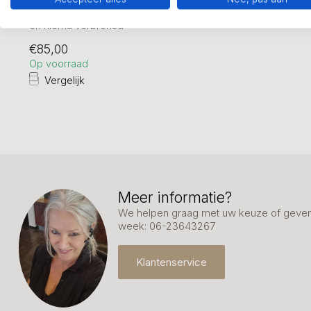
Meisje op stoel beeldje in tin gegoten
en hierna verbronsd
Hoogte 20 cm
€85,00
Op voorraad
Vergelijk
Meer informatie?
We helpen graag met uw keuze of geven 
week: 06-23643267
Klantenservice