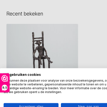
Recent bekeken
Wij gebruiken cookies
We kunnen deze plaatsen voor analyse van onze bezoekersgegevens, 
onze website te verbeteren, gepersonaliseerde inhoud te tonen en om u
9,5
geweldige website-ervaring te bieden. Voor meer informatie over de co
die we gebruiken opent u de instellingen.
GER VAN TANKEREN
Beeld Meisje op stoel
Accepteer alles
Nee, pas aan