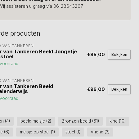
Wij assisteren u graag via 06-23643267
rde producten
R VAN TANKEREN
r van Tankeren Beeld Jongetje
€85,00
Bekijken
 stoel
voorraad
R VAN TANKEREN
r van Tankeren Beeld
€96,00
Bekijken
elenderwijs
voorraad
ren
(4)
beeld meisje
(2)
Bronzen beeld
(61)
kind
(10)
je
(6)
meisje op stoel
(1)
stoel
(1)
vriend
(3)