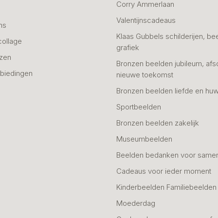
Corry Ammerlaan
n
Valentijnscadeaus
ns
Klaas Gubbels schilderijen, be
collage
grafiek
azen
Bronzen beelden jubileum, afs
biedingen
nieuwe toekomst
Bronzen beelden liefde en huw
Sportbeelden
Bronzen beelden zakelijk
Museumbeelden
Beelden bedanken voor same
Cadeaus voor ieder moment
Kinderbeelden Familiebeelden
Moederdag