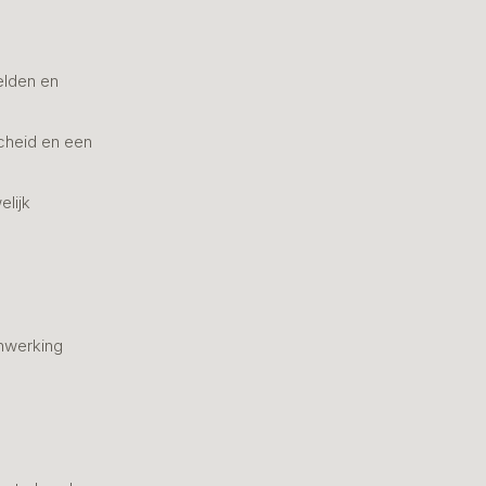
elden en
cheid en een
elijk
nwerking