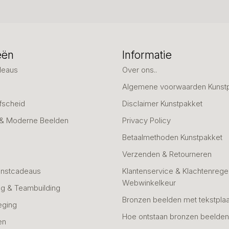
eën
Informatie
deaus
Over ons..
Algemene voorwaarden Kunst
fscheid
Disclaimer Kunstpakket
 & Moderne Beelden
Privacy Policy
Betaalmethoden Kunstpakket
Verzenden & Retourneren
unstcadeaus
Klantenservice & Klachtenregel
Webwinkelkeur
g & Teambuilding
Bronzen beelden met tekstplaa
eging
Hoe ontstaan bronzen beelde
en