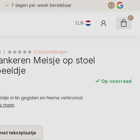
7 dagen per week bereikbaar
9.5
0
EUR
0 beoordelingen
N
ankeren Meisje op stoel
eeldje
Op voorraad
ldje in tin gegoten en hierna verbronsd
s meer
.
met tekstplaatje